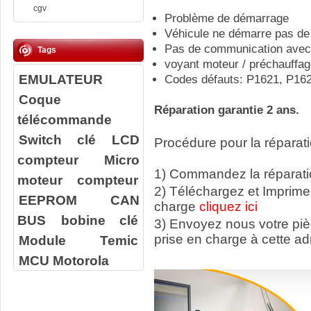
cgv
Problème de démarrage
Véhicule ne démarre pas de 
Pas de communication avec 
Tags
voyant moteur / préchauffag
EMULATEUR
Codes défauts: P1621, P16
Coque
Réparation garantie 2 ans.
télécommande
Switch clé
LCD
Procédure pour la réparati
compteur
Micro
1) Commandez la réparatio
moteur compteur
2) Téléchargez et Imprime
EEPROM
CAN
charge
cliquez ici
BUS
bobine clé
3) Envoyez nous votre
pi
prise en charge à cette ad
Module Temic
MCU Motorola