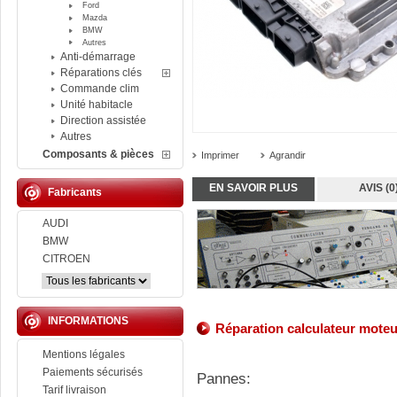
Ford
Mazda
BMW
Autres
Anti-démarrage
Réparations clés
Commande clim
Unité habitacle
Direction assistée
Autres
Composants & pièces
Imprimer
Agrandir
EN SAVOIR PLUS
AVIS (0
Fabricants
AUDI
BMW
CITROEN
INFORMATIONS
Réparation
calculateur
moteu
Mentions légales
Paiements sécurisés
Pannes:
Tarif livraison