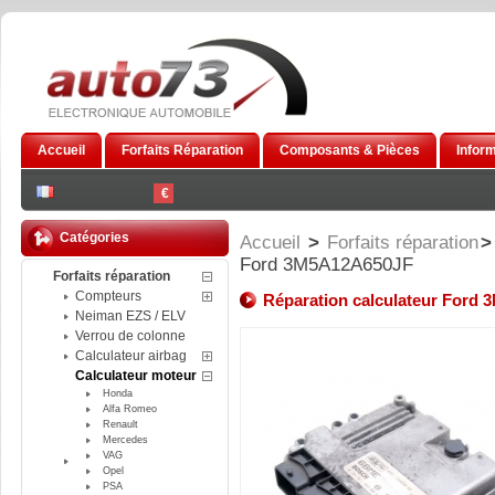
Accueil
Forfaits Réparation
Composants & Pièces
Infor
€
Catégories
Accueil
>
Forfaits réparation
>
Ford 3M5A12A650JF
Forfaits réparation
Compteurs
Réparation calculateur Ford
Neiman EZS / ELV
Verrou de colonne
Calculateur airbag
Calculateur moteur
Honda
Alfa Romeo
Renault
Mercedes
VAG
Opel
PSA