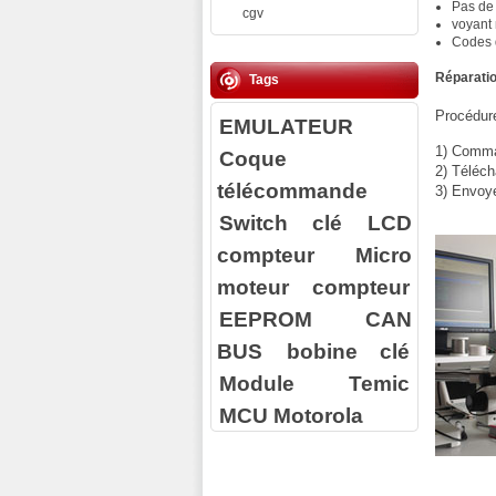
Pas de
cgv
voyant 
Codes 
Réparatio
Tags
Procédure
EMULATEUR
1) Comman
Coque
2) Téléch
télécommande
3) Envoy
Switch clé
LCD
compteur
Micro
moteur compteur
EEPROM
CAN
BUS
bobine clé
Module Temic
MCU Motorola