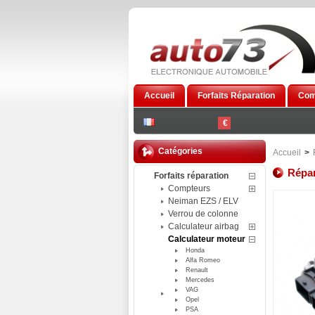
Accueil
Forfaits Réparation
Com
€
Catégories
Accueil
>
Répar
Forfaits réparation
Compteurs
Neiman EZS / ELV
Verrou de colonne
Calculateur airbag
Calculateur moteur
Honda
Alfa Romeo
Renault
Mercedes
VAG
Opel
PSA