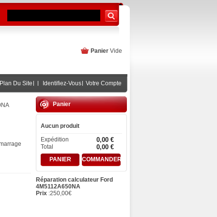
Panier
Vide
Plan Du Site
Identifiez-Vous
Votre Compte
Panier
50NA
Aucun produit
Expédition
0,00 €
émarrage
Total
0,00 €
PANIER
COMMANDER
Réparation calculateur Ford
4M5112A650NA
Prix
:
250,00
€