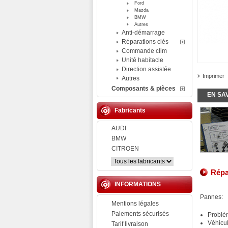
Ford
Mazda
BMW
Autres
Anti-démarrage
Réparations clés
Commande clim
Unité habitacle
Direction assistée
Imprimer
Autres
Composants & pièces
EN SA
Fabricants
AUDI
BMW
CITROEN
Répa
INFORMATIONS
Pannes:
Mentions légales
Paiements sécurisés
Problè
Véhicu
Tarif livraison