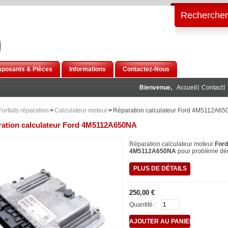
Rechercher
posants & Pièces
Informations
Contactez-Nous
Bienvenue,
Accueil
Contact
Forfaits réparation
>
Calculateur moteur
>
Réparation calculateur Ford 4M5112A6
ation calculateur Ford 4M5112A650NA
Réparation calculateur moteur
Ford
4M5112A650NA
pour problème d
PLUS DE DÉTAILS
250,00 €
Quantité :