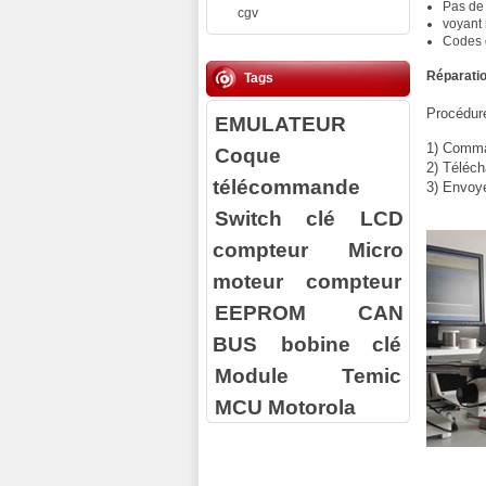
Pas de
cgv
voyant 
Codes 
Réparatio
Tags
Procédure
EMULATEUR
1) Comman
Coque
2) Téléch
télécommande
3) Envoy
Switch clé
LCD
compteur
Micro
moteur compteur
EEPROM
CAN
BUS
bobine clé
Module Temic
MCU Motorola