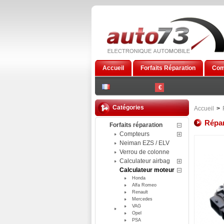
Accueil
Forfaits Réparation
Com
€
Catégories
Accueil
>
Répar
Forfaits réparation
Compteurs
Neiman EZS / ELV
Verrou de colonne
Calculateur airbag
Calculateur moteur
Honda
Alfa Romeo
Renault
Mercedes
VAG
Opel
PSA