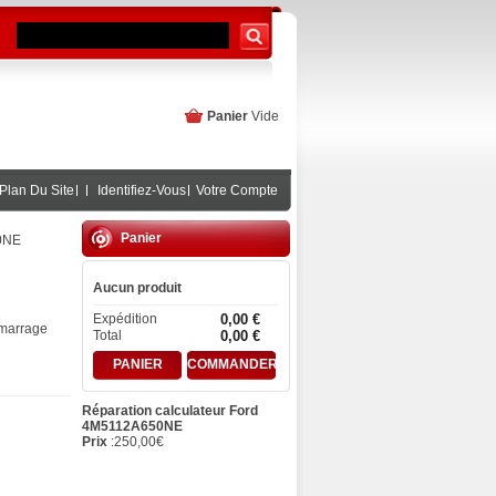
Panier
Vide
Plan Du Site
Identifiez-Vous
Votre Compte
Panier
50NE
Aucun produit
Expédition
0,00 €
marrage
Total
0,00 €
PANIER
COMMANDER
Réparation calculateur Ford
4M5112A650NE
Prix
:
250,00
€