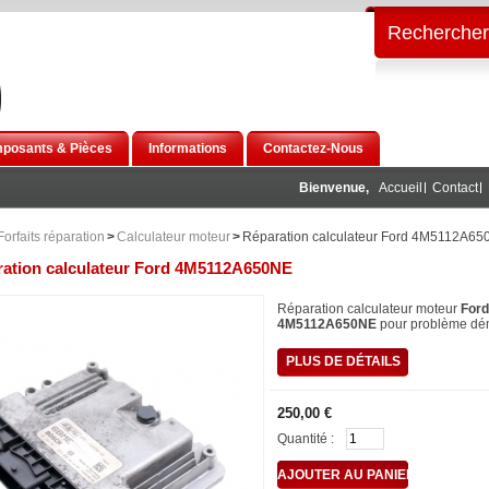
Rechercher
posants & Pièces
Informations
Contactez-Nous
Bienvenue,
Accueil
Contact
Forfaits réparation
>
Calculateur moteur
>
Réparation calculateur Ford 4M5112A6
ation calculateur Ford 4M5112A650NE
Réparation calculateur moteur
Ford
4M5112A650NE
pour problème dé
PLUS DE DÉTAILS
250,00 €
Quantité :