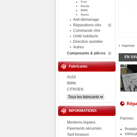
Ford
Mazda
BMW
Autres
Anti-démarrage
Réparations clés
Commande clim
Unité habitacle
Direction assistée
Imprimer
Autres
Composants & pièces
EN SA
Fabricants
AUDI
BMW
CITROEN
Répa
INFORMATIONS
Pannes:
Mentions légales
Paiements sécurisés
Problè
Véhicu
Tarif livraison