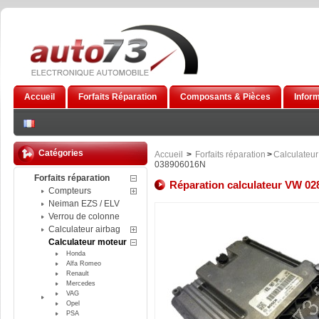
Accueil
Forfaits Réparation
Composants & Pièces
Infor
Catégories
Accueil
>
Forfaits réparation
>
Calculateur
038906016N
Forfaits réparation
Réparation calculateur VW 02
Compteurs
Neiman EZS / ELV
Verrou de colonne
Calculateur airbag
Calculateur moteur
Honda
Alfa Romeo
Renault
Mercedes
VAG
Opel
PSA