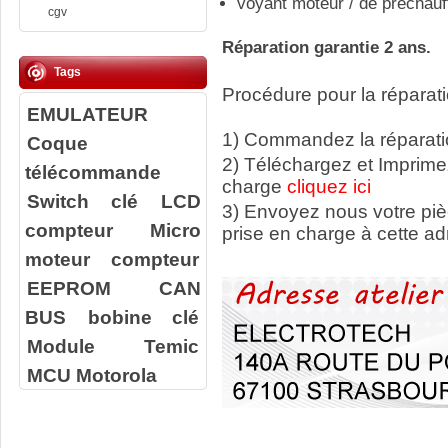
voyant moteur / de préchauf
cgv
Réparation garantie 2 ans.
Tags
Procédure pour la réparati
EMULATEUR
1) Commandez la réparatio
Coque
2) Téléchargez et Imprime
télécommande
charge
cliquez ici
Switch clé
LCD
3) Envoyez nous votre
pi
compteur
Micro
prise en charge à cette ad
moteur compteur
EEPROM
CAN
BUS
bobine clé
Module Temic
MCU Motorola