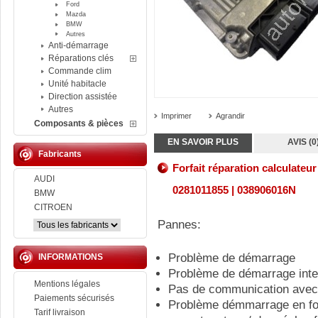
Ford
Mazda
BMW
Autres
Anti-démarrage
Réparations clés
Commande clim
Unité habitacle
Direction assistée
Autres
Imprimer
Agrandir
Composants & pièces
EN SAVOIR PLUS
AVIS (0
Fabricants
Forfait réparation calculat
AUDI
0281011855 | 038906016N
BMW
CITROEN
Pannes:
Problème de démarrage
INFORMATIONS
Problème de démarrage inte
Mentions légales
Pas de communication avec 
Paiements sécurisés
Problème démmarrage en fon
Tarif livraison