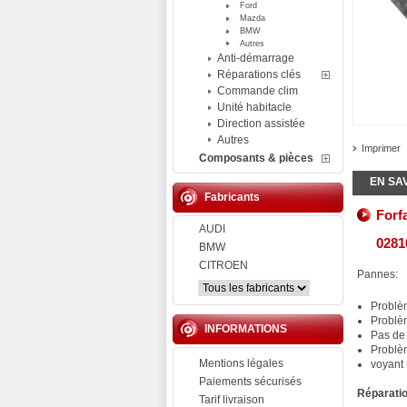
Ford
Mazda
BMW
Autres
Anti-démarrage
Réparations clés
Commande clim
Unité habitacle
Direction assistée
Autres
Imprimer
Composants & pièces
EN SA
Fabricants
Forf
AUDI
0281
BMW
CITROEN
Pannes:
Problè
Problè
INFORMATIONS
Pas de
Problè
Mentions légales
voyant 
Paiements sécurisés
Réparatio
Tarif livraison