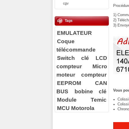
cgv
Procédure
1) Comman
2) Téléch
Tags
3) Envoy
EMULATEUR
Coque
télécommande
Switch clé
LCD
compteur
Micro
moteur compteur
EEPROM
CAN
BUS
bobine clé
Vous pou
Module Temic
Coliss
Coliss
MCU Motorola
Chrono