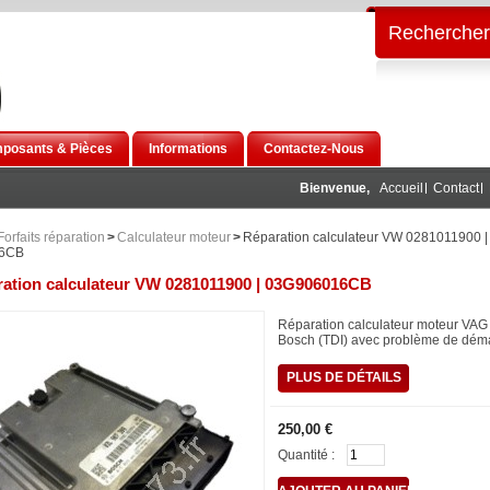
Rechercher
posants & Pièces
Informations
Contactez-Nous
Bienvenue,
Accueil
Contact
Forfaits réparation
>
Calculateur moteur
>
Réparation calculateur VW 0281011900 |
6CB
ation calculateur VW 0281011900 | 03G906016CB
Réparation calculateur moteur VA
Bosch (TDI) avec problème de dém
PLUS DE DÉTAILS
250,00 €
Quantité :