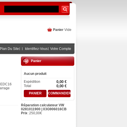
Panier
Vide
Plan Du Site
Identifiez-Vous
Votre Compte
Panier
Aucun produit
Expédition
0,00 €
G EDC16
Total
0,00 €
arrage
PANIER
COMMANDER
Réparation calculateur VW
0281011900 | 03G906016CB
Prix
:
250,00
€