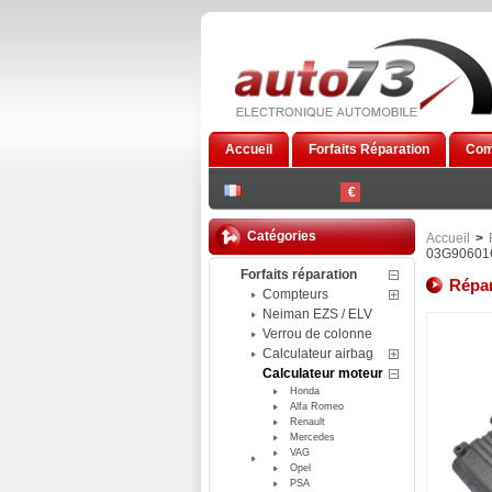
Accueil
Forfaits Réparation
Com
€
Catégories
Accueil
>
03G90601
Forfaits réparation
Répar
Compteurs
Neiman EZS / ELV
Verrou de colonne
Calculateur airbag
Calculateur moteur
Honda
Alfa Romeo
Renault
Mercedes
VAG
Opel
PSA