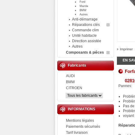
Ford
Mazda
BMW
Autres
Anti-démarrage
Réparations clés
Commande clim
Unité habitacle
Direction assistée
Autres
Imprimer
Composants & pièces
EN SA
Fabricants
Forf
AUDI
0281
BMW
Pannes:
CITROEN
Problè
Problè
Pas de
INFORMATIONS
Problè
voyant 
Mentions légales
Réparatio
Paiements sécurisés
Tarif livraison