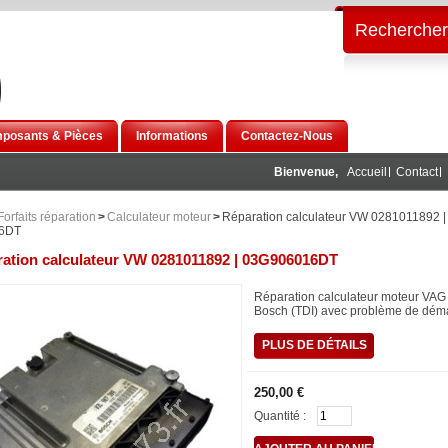
Rechercher
posants & Pièces
Informations
Contactez-Nous
Bienvenue,
Accueil
Contact
Forfaits réparation
>
Calculateur moteur
>
Réparation calculateur VW 0281011892 |
6DT
ation calculateur VW 0281011892 | 03G906016DT
Réparation calculateur moteur VA
Bosch (TDI) avec problème de dém
PLUS DE DÉTAILS
250,00 €
Quantité :