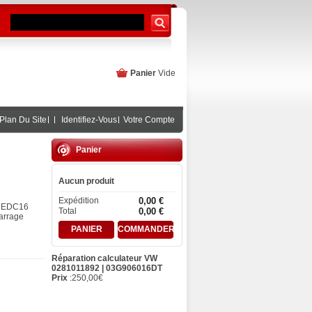
Panier
Vide
Plan Du Site
Identifiez-Vous
Votre Compte
Panier
Aucun produit
Expédition
0,00 €
G EDC16
Total
0,00 €
arrage
PANIER
COMMANDER
Réparation calculateur VW
0281011892 | 03G906016DT
Prix
:
250,00
€