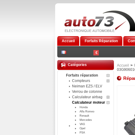
Accueil
Forfaits Réparation
Com
€
Catégories
Accueil
>
03G90601
Forfaits réparation
Répar
Compteurs
Neiman EZS / ELV
Verrou de colonne
Calculateur airbag
Calculateur moteur
Honda
Alfa Romeo
Renault
Mercedes
VAG
Opel
PSA