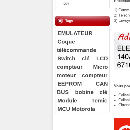
Procédure
cgv
1) Comman
2) Téléch
3) Envoy
Tags
EMULATEUR
Coque
télécommande
Switch clé
LCD
compteur
Micro
moteur compteur
EEPROM
CAN
Vous pou
BUS
bobine clé
Coliss
Module Temic
Coliss
Chrono
MCU Motorola