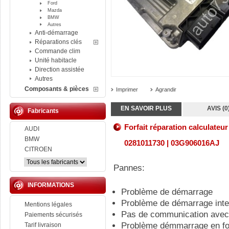
Ford
Mazda
BMW
Autres
Anti-démarrage
Réparations clés
Commande clim
Unité habitacle
Direction assistée
Autres
Composants & pièces
Imprimer
Agrandir
EN SAVOIR PLUS
AVIS (0
Fabricants
Forfait réparation calculat
AUDI
BMW
0281011730 | 03G906016AJ
CITROEN
Pannes:
INFORMATIONS
Problème de démarrage
Problème de démarrage inte
Mentions légales
Pas de communication avec 
Paiements sécurisés
Problème démmarrage en fon
Tarif livraison