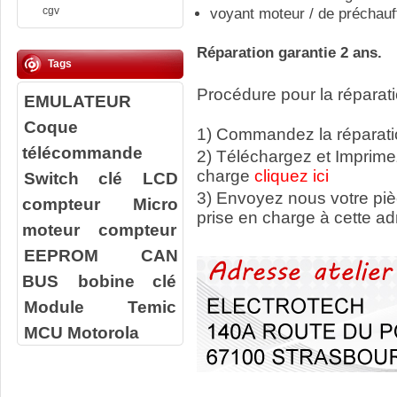
cgv
voyant moteur / de préchauf
Réparation garantie 2 ans.
Tags
Procédure pour la réparati
EMULATEUR
Coque
1) Commandez la réparatio
télécommande
2) Téléchargez et Imprime
charge
cliquez ici
Switch clé
LCD
3) Envoyez nous votre
pi
compteur
Micro
prise en charge à cette ad
moteur compteur
EEPROM
CAN
BUS
bobine clé
Module Temic
MCU Motorola