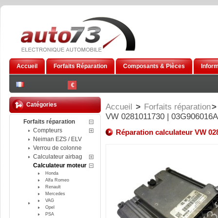
Accueil
Forfaits Réparation
Composants & Pièces
Infor
€
Catégories
Accueil
>
Forfaits réparation
>
VW 0281011730 | 03G906016
Forfaits réparation
Compteurs
Réparation calculateur VW 0
Neiman EZS / ELV
Verrou de colonne
Calculateur airbag
Calculateur moteur
Honda
Alfa Romeo
Renault
Mercedes
VAG
Opel
PSA