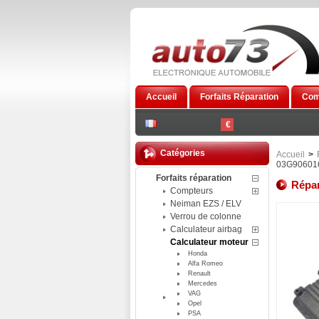
Accueil
Forfaits Réparation
Com
€
Catégories
Accueil
>
03G90601
Forfaits réparation
Répar
Compteurs
Neiman EZS / ELV
Verrou de colonne
Calculateur airbag
Calculateur moteur
Honda
Alfa Romeo
Renault
Mercedes
VAG
Opel
PSA