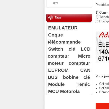
cgv
Procédure
1) Comman
2) Téléch
Tags
3) Envoy
EMULATEUR
Coque
télécommande
Switch clé
LCD
compteur
Micro
moteur compteur
EEPROM
CAN
BUS
bobine clé
Vous pou
Module Temic
Coliss
Coliss
MCU Motorola
Chrono