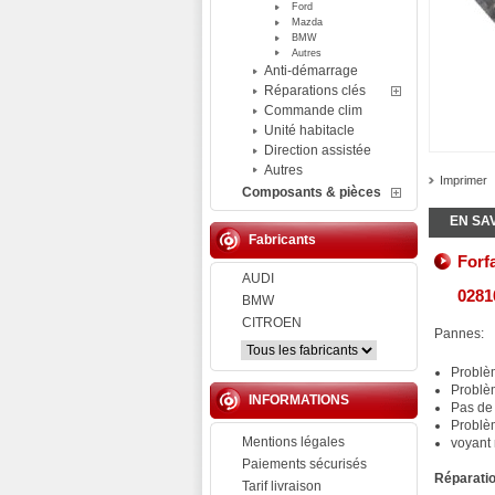
Ford
Mazda
BMW
Autres
Anti-démarrage
Réparations clés
Commande clim
Unité habitacle
Direction assistée
Autres
Imprimer
Composants & pièces
EN SA
Fabricants
Forf
AUDI
0281
BMW
CITROEN
Pannes:
Problè
Problè
INFORMATIONS
Pas de
Problè
Mentions légales
voyant 
Paiements sécurisés
Réparatio
Tarif livraison