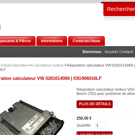
Rechercher
posants & Pièces
Informations
Contactez-Nous
Bienvenue,
Accueil
Contact
Forfaits réparation
>
Calculateur moteur
>
Réparation calculateur VW 0281014069 |
6LF
ation calculateur VW 0281014069 | 03G906016LF
Réparation calculateur moteur VA
Bosch (TDI) avec problème de dém
PLUS DE DÉTAILS
250,00 €
Quantité :