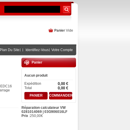
Panier
Vide
Plan Du Site
Identifiez-Vous
Votre Compte
Panier
Aucun produit
Expédition
0,00 €
G EDC16
Total
0,00 €
arrage
PANIER
COMMANDER
Réparation calculateur VW
0281014069 | 03G906016LF
Prix
:
250,00
€