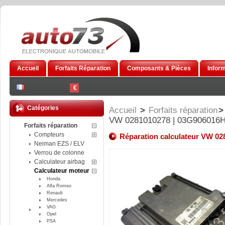
Accueil
Forfaits Réparation
Composants & Pièces
Infor
€
Catégories
Accueil
>
Forfaits réparation
>
VW 0281010278 | 03G906016
Forfaits réparation
Compteurs
Réparation calculateur VW 0
Neiman EZS / ELV
Verrou de colonne
Calculateur airbag
Calculateur moteur
Honda
Alfa Romeo
Renault
Mercedes
VAG
Opel
PSA