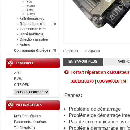
Ford
Mazda
BMW
Autres
Anti-démarrage
Réparations clés
Commande clim
Unité habitacle
Direction assistée
Autres
Composants & pièces
Imprimer
Agrandir
EN SAVOIR PLUS
AVIS (0
Fabricants
Forfait réparation calculat
AUDI
BMW
0281010278 | 03G906016HM
CITROEN
Pannes:
INFORMATIONS
Problème de démarrage
Problème de démarrage inte
Mentions légales
Pas de communication avec 
Paiements sécurisés
Problème démmarrage en fon
Tarif livraison