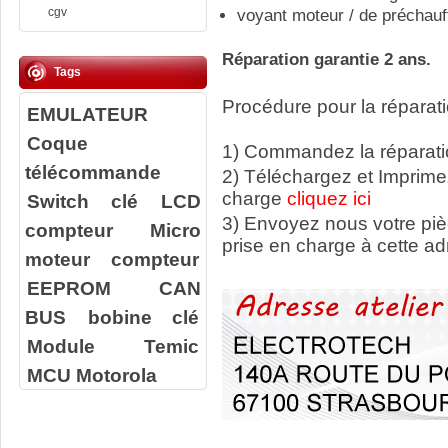
cgv
voyant moteur / de préchauf
Réparation garantie 2 ans.
Tags
Procédure pour la réparati
EMULATEUR
Coque
1) Commandez la réparatio
télécommande
2) Téléchargez et Imprime
charge
cliquez ici
Switch clé
LCD
3) Envoyez nous votre
pi
compteur
Micro
prise en charge à cette ad
moteur compteur
EEPROM
CAN
BUS
bobine clé
Module Temic
MCU Motorola