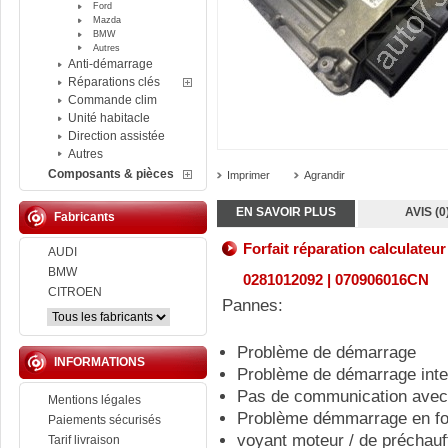
Ford
Mazda
BMW
Autres
Anti-démarrage
Réparations clés
Commande clim
Unité habitacle
Direction assistée
Autres
Composants & pièces
Imprimer
Agrandir
EN SAVOIR PLUS
AVIS (0
Fabricants
Forfait réparation calculat
AUDI
BMW
0281012092 | 070906016CN
CITROEN
Pannes:
Problème de démarrage
INFORMATIONS
Problème de démarrage inte
Pas de communication avec 
Mentions légales
Problème démmarrage en fon
Paiements sécurisés
voyant moteur / de préchauf
Tarif livraison