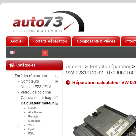
Accueil
Forfaits Réparation
Composants & Pièces
Infor
€
Catégories
Accueil
>
Forfaits réparation
>
VW 0281012092 | 070906016
Forfaits réparation
Compteurs
Réparation calculateur VW 0
Neiman EZS / ELV
Verrou de colonne
Calculateur airbag
Calculateur moteur
Honda
Alfa Romeo
Renault
Mercedes
VAG
Opel
PSA