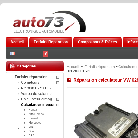
Accueil
Forfaits Réparation
Composants & Pièces
Infor
€
Catégories
Accueil
>
Forfaits réparation
>
Calculateur
03G906016BC
Forfaits réparation
Réparation calculateur VW 0
Compteurs
Neiman EZS / ELV
Verrou de colonne
Calculateur airbag
Calculateur moteur
Honda
Alfa Romeo
Renault
Mercedes
VAG
Opel
PSA