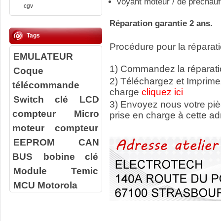
voyant moteur / de préchauf
cgv
Réparation garantie 2 ans.
Tags
Procédure pour la réparati
EMULATEUR
1) Commandez la réparatio
Coque
2) Téléchargez et Imprime
télécommande
charge
cliquez ici
Switch clé
LCD
3) Envoyez nous votre
pi
compteur
Micro
prise en charge à cette ad
moteur compteur
EEPROM
CAN
BUS
bobine clé
Module Temic
MCU Motorola