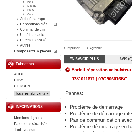
Ford
Mazda
BMW
Autres
Anti-démarrage
Réparations clés
Commande clim
Unité habitacle
Direction assistée
Autres
Imprimer
Agrandir
Composants & pièces
EN SAVOIR PLUS
AVIS (0
Fabricants
Forfait réparation calculat
AUDI
0281011671 | 03G906016BC
BMW
CITROEN
Pannes:
Problème de démarrage
INFORMATIONS
Problème de démarrage inte
Mentions légales
Pas de communication avec 
Paiements sécurisés
Problème démmarrage en fon
Tarif livraison