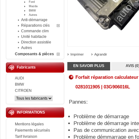
Ford
Mazda
BMW
Autres
Anti-démarrage
Réparations clés
Commande clim
Unité habitacle
Direction assistée
Autres
Composants & pièces
Imprimer
Agrandir
EN SAVOIR PLUS
AVIS (0
Fabricants
Forfait réparation calculat
AUDI
BMW
0281011905 | 03G906016L
CITROEN
Pannes:
INFORMATIONS
Problème de démarrage
Problème de démarrage inte
Mentions légales
Pas de communication avec 
Paiements sécurisés
Problème démmarrage en fon
Tarif livraison