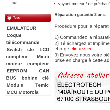
cgv
voyant moteur / de préchauf
Réparation garantie 2 ans.
Tags
Procédure pour la réparati
EMULATEUR
Coque
1) Commandez la réparatio
télécommande
2) Téléchargez et Imprime
charge
cliquez ici
Switch clé
LCD
3) Envoyez nous votre
pi
compteur
Micro
prise en charge à cette ad
moteur compteur
EEPROM
CAN
BUS
bobine clé
Module Temic
MCU Motorola