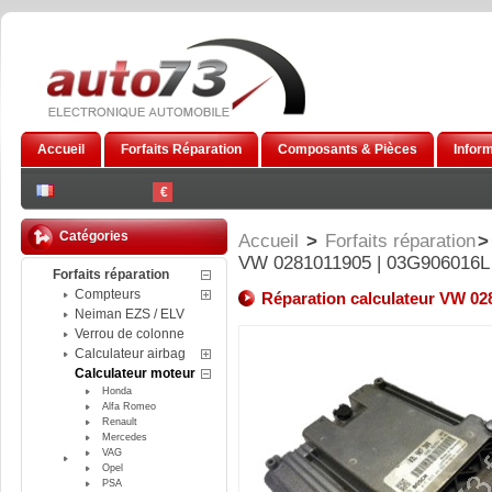
Accueil
Forfaits Réparation
Composants & Pièces
Infor
€
Catégories
Accueil
>
Forfaits réparation
>
VW 0281011905 | 03G906016L
Forfaits réparation
Compteurs
Réparation calculateur VW 02
Neiman EZS / ELV
Verrou de colonne
Calculateur airbag
Calculateur moteur
Honda
Alfa Romeo
Renault
Mercedes
VAG
Opel
PSA