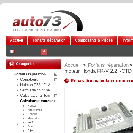
Accueil
Forfaits Réparation
Composants & Pièces
Infor
€
Catégories
Accueil
>
Forfaits réparation
>
moteur Honda FR-V 2.2 i-CTDi
Forfaits réparation
Compteurs
Réparation calculateur moteu
Neiman EZS / ELV
Verrou de colonne
Calculateur airbag
Calculateur moteur
Honda
Alfa Romeo
Renault
Mercedes
VAG
Opel
PSA