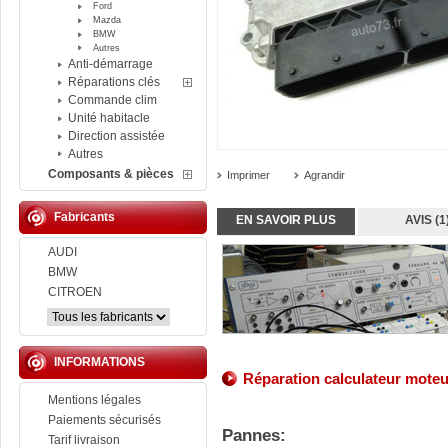
Ford
Mazda
BMW
Autres
Anti-démarrage
Réparations clés
Commande clim
Unité habitacle
Direction assistée
Autres
Composants & pièces
Imprimer
Agrandir
Fabricants
EN SAVOIR PLUS
AVIS (1
AUDI
BMW
CITROEN
INFORMATIONS
Réparation calculateur mote
Mentions légales
Paiements sécurisés
Pannes:
Tarif livraison