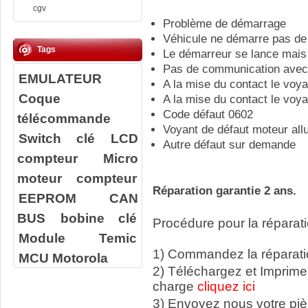
cgv
Problème de démarrage
Véhicule ne démarre pas de
Tags
Le démarreur se lance mais
Pas de communication avec 
EMULATEUR
A la mise du contact le voy
Coque
A la mise du contact le voya
Code défaut 0602
télécommande
Voyant de défaut moteur al
Switch clé
LCD
Autre défaut sur demande
compteur
Micro
moteur compteur
Réparation garantie 2 ans.
EEPROM
CAN
BUS
bobine clé
Procédure pour la réparati
Module Temic
1) Commandez la réparatio
MCU Motorola
2) Téléchargez et Imprime
charge
cliquez ici
3) Envoyez nous votre
pi