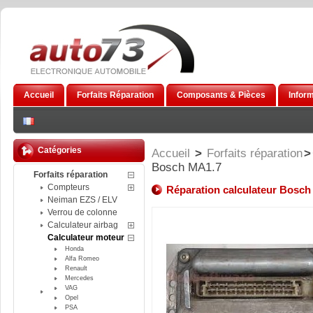
Accueil
Forfaits Réparation
Composants & Pièces
Infor
Catégories
Accueil
>
Forfaits réparation
>
Bosch MA1.7
Forfaits réparation
Compteurs
Réparation calculateur Bosch
Neiman EZS / ELV
Verrou de colonne
Calculateur airbag
Calculateur moteur
Honda
Alfa Romeo
Renault
Mercedes
VAG
Opel
PSA