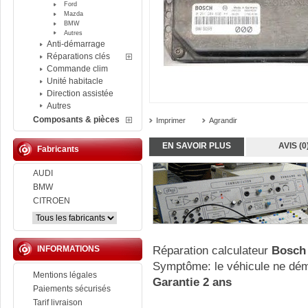
Ford
Mazda
BMW
Autres
Anti-démarrage
Réparations clés
Commande clim
Unité habitacle
Direction assistée
Autres
Composants & pièces
Imprimer
Agrandir
EN SAVOIR PLUS
AVIS (0
Fabricants
AUDI
BMW
CITROEN
INFORMATIONS
Réparation calculateur
Bosc
Symptôme: le véhicule ne dém
Mentions légales
Garantie 2 ans
Paiements sécurisés
Tarif livraison