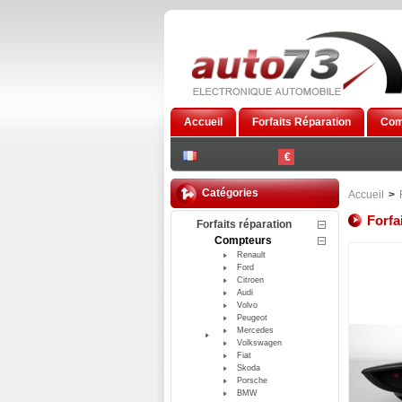
Accueil
Forfaits Réparation
Com
€
Catégories
Accueil
>
Forfa
Forfaits réparation
Compteurs
Renault
Ford
Citroen
Audi
Volvo
Peugeot
Mercedes
Volkswagen
Fiat
Skoda
Porsche
BMW