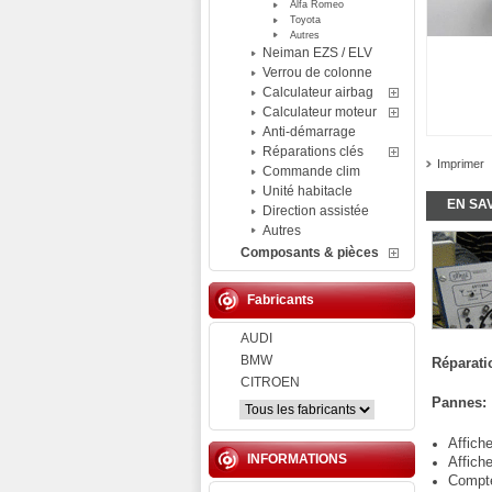
Alfa Romeo
Toyota
Autres
Neiman EZS / ELV
Verrou de colonne
Calculateur airbag
Calculateur moteur
Anti-démarrage
Réparations clés
Imprimer
Commande clim
Unité habitacle
EN SA
Direction assistée
Autres
Composants & pièces
Fabricants
AUDI
BMW
Réparati
CITROEN
Pannes:
Affich
INFORMATIONS
Affich
Compte