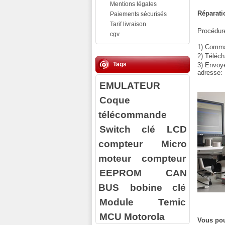
Mentions légales
Réparati
Paiements sécurisés
Tarif livraison
Procédure
cgv
1) Comman
2) Téléch
Tags
3) Envoy
adresse:
EMULATEUR
Coque
télécommande
Switch clé
LCD
compteur
Micro
moteur compteur
EEPROM
CAN
BUS
bobine clé
Module Temic
MCU Motorola
Vous pou