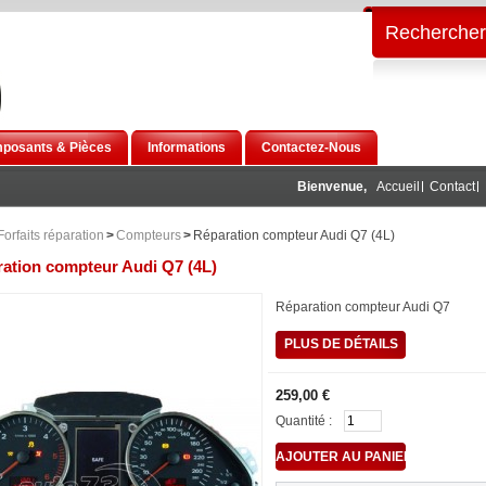
Rechercher
posants & Pièces
Informations
Contactez-Nous
Bienvenue,
Accueil
Contact
Forfaits réparation
>
Compteurs
>
Réparation compteur Audi Q7 (4L)
ation compteur Audi Q7 (4L)
Réparation compteur Audi Q7
PLUS DE DÉTAILS
259,00 €
Quantité :