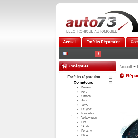
Accueil
Forfaits Réparation
Com
€
Catégories
Accueil
>
Répar
Forfaits réparation
Compteurs
Renault
Ford
Citroen
Audi
Volvo
Peugeot
Mercedes
Volkswagen
Fiat
Skoda
Porsche
BMW