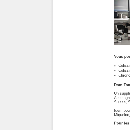
Vous pou
Coliss
Coliss
Chrono
Dom Tom
Un supplé
Allemagne
Suisse, 
Idem pour
Miquelon,
Pour les