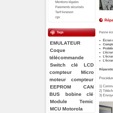
Mentions légales
Paiements sécurisés
Tarif livraison
cgv
Répa
Tags
Panne écr
Écran 
EMULATEUR
Compteu
Problè
Coque
L’écran
télécommande
L'écra
L'écra
Switch clé
LCD
Réparatio
compteur
Micro
Procédure
moteur compteur
EEPROM
CAN
1) Comman
2) Téléch
BUS
bobine clé
3) Envoy
Module Temic
MCU Motorola