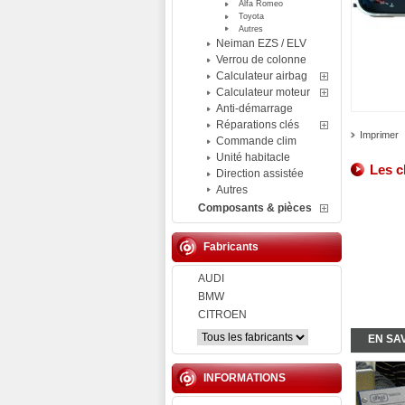
Alfa Romeo
Toyota
Autres
Neiman EZS / ELV
Verrou de colonne
Calculateur airbag
Calculateur moteur
Anti-démarrage
Réparations clés
Imprimer
Commande clim
Unité habitacle
Les c
Direction assistée
Autres
Composants & pièces
Fabricants
AUDI
BMW
CITROEN
EN SA
INFORMATIONS