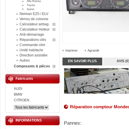
Alfa Romeo
Toyota
Autres
Neiman EZS / ELV
Verrou de colonne
Calculateur airbag
Calculateur moteur
Anti-démarrage
Réparations clés
Commande clim
Unité habitacle
Imprimer
Agrandir
Direction assistée
Autres
EN SAVOIR PLUS
AVIS (0
Composants & pièces
Fabricants
AUDI
BMW
CITROEN
Réparation compteur Monde
INFORMATIONS
Pannes: