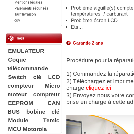
Mentions légales
Problème aiguille(s) compteu
Paiements sécurisés
températures / carburant
Tarif livraison
Problème écran LCD
cgv
Ets...
Tags
Garantie 2 ans
EMULATEUR
Coque
Procédure pour la réparati
télécommande
1) Commandez la réparatio
Switch clé
LCD
2) Téléchargez et Imprime
compteur
Micro
charge
cliquez ici
moteur compteur
3) Envoyez nous votre c
prise en charge à cette ad
EEPROM
CAN
BUS
bobine clé
Module Temic
MCU Motorola