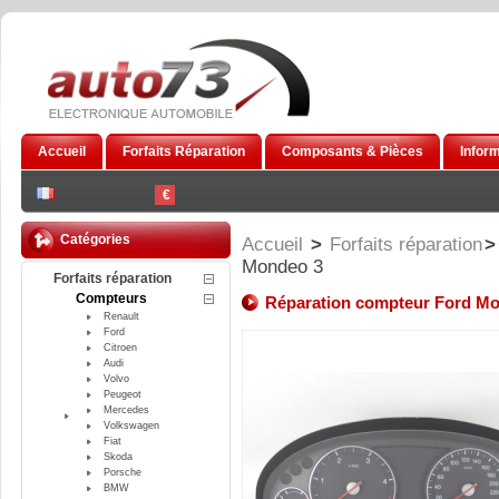
Accueil
Forfaits Réparation
Composants & Pièces
Infor
€
Catégories
Accueil
>
Forfaits réparation
>
Mondeo 3
Forfaits réparation
Compteurs
Réparation compteur Ford M
Renault
Ford
Citroen
Audi
Volvo
Peugeot
Mercedes
Volkswagen
Fiat
Skoda
Porsche
BMW