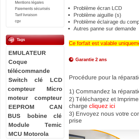
Mentions légales
Problème écran LCD
Paiements sécurisés
Problème aiguille (s)
Tarif livraison
cgv
Problème éclairage du comp
Autres panne sur demande
Tags
Ce forfait est valable unique
EMULATEUR
Garantie 2 ans
Coque
télécommande
Procédure pour la réparati
Switch clé
LCD
compteur
Micro
1) Commandez la réparatio
moteur compteur
2) Téléchargez et Imprime
charge
cliquez ici
EEPROM
CAN
3) Envoyez nous votre c
BUS
bobine clé
prise
Module Temic
MCU Motorola