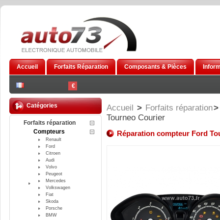
Accueil
Forfaits Réparation
Composants & Pièces
Infor
€
Catégories
Accueil
>
Forfaits réparation
>
Tourneo Courier
Forfaits réparation
Compteurs
Réparation compteur Ford To
Renault
Ford
Citroen
Audi
Volvo
Peugeot
Mercedes
Volkswagen
Fiat
Skoda
Porsche
BMW