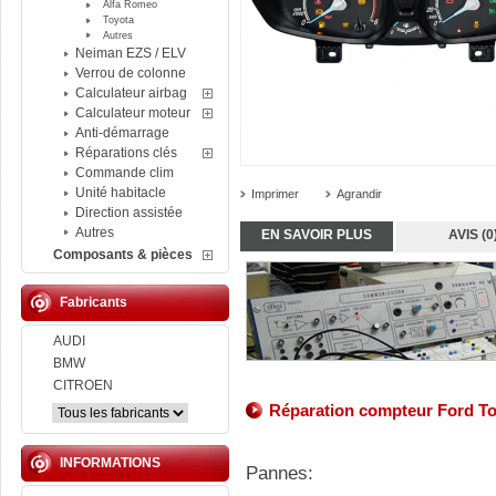
Alfa Romeo
Toyota
Autres
Neiman EZS / ELV
Verrou de colonne
Calculateur airbag
Calculateur moteur
Anti-démarrage
Réparations clés
Commande clim
Unité habitacle
Imprimer
Agrandir
Direction assistée
Autres
EN SAVOIR PLUS
AVIS (0
Composants & pièces
Fabricants
AUDI
BMW
CITROEN
Réparation compteur Ford T
INFORMATIONS
Pannes: