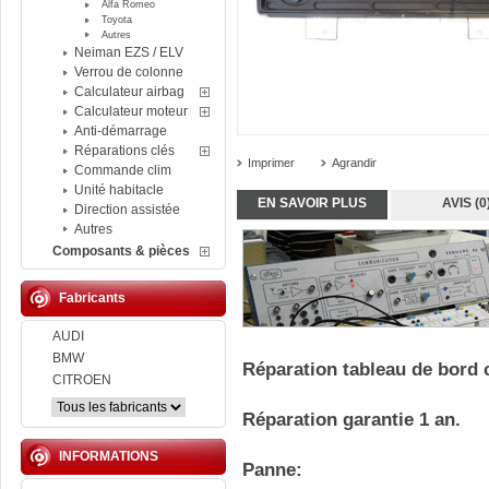
Alfa Romeo
Toyota
Autres
Neiman EZS / ELV
Verrou de colonne
Calculateur airbag
Calculateur moteur
Anti-démarrage
Réparations clés
Imprimer
Agrandir
Commande clim
Unité habitacle
EN SAVOIR PLUS
AVIS (0
Direction assistée
Autres
Composants & pièces
Fabricants
AUDI
BMW
Réparation tableau de bord 
CITROEN
Réparation garantie 1 an.
INFORMATIONS
Panne: