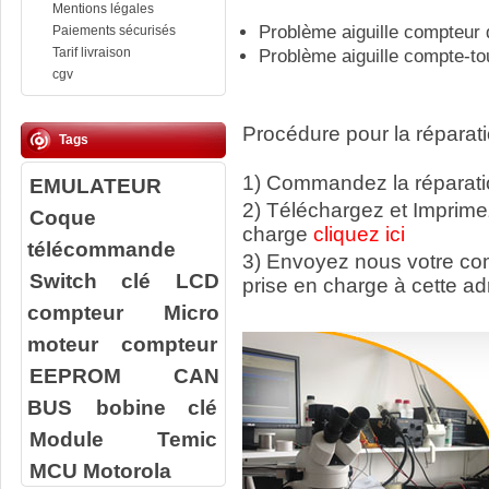
Mentions légales
Problème aiguille compteur 
Paiements sécurisés
Tarif livraison
Problème aiguille compte-to
cgv
Procédure pour la réparati
Tags
1) Commandez la réparatio
EMULATEUR
2) Téléchargez et Imprime
Coque
charge
cliquez ici
télécommande
3) Envoyez nous votre c
Switch clé
LCD
prise en charge à cette ad
compteur
Micro
moteur compteur
EEPROM
CAN
BUS
bobine clé
Module Temic
MCU Motorola