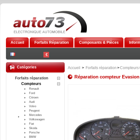
Accueil
Forfaits Réparation
Composants & Pièces
Infor
€
Catégories
Accueil
>
Forfaits réparation
>
Compteurs
Réparation compteur Evasion
Forfaits réparation
Compteurs
Renault
Ford
Citroen
Audi
Volvo
Peugeot
Mercedes
Volkswagen
Fiat
Skoda
Porsche
BMW