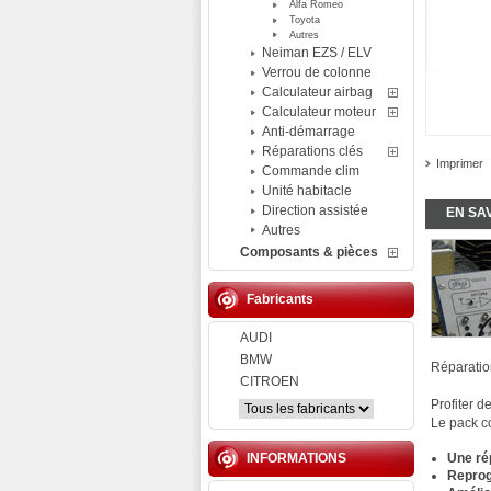
Alfa Romeo
Toyota
Autres
Neiman EZS / ELV
Verrou de colonne
Calculateur airbag
Calculateur moteur
Anti-démarrage
Réparations clés
Imprimer
Commande clim
Unité habitacle
Direction assistée
EN SA
Autres
Composants & pièces
Fabricants
AUDI
BMW
Réparatio
CITROEN
Profiter d
Le pack 
INFORMATIONS
Une ré
Reprog