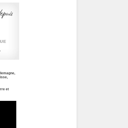
llemagne,
isse,
rre et