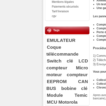
Amélior
Mentions légales
Un tes
Paiements sécurisés
Une ga
Tarif livraison
cgv
Les panne
Compte
Compte
Tags
Perte 
Compte
EMULATEUR
Compte
Coque
Procédur
télécommande
1) Comman
Switch clé
LCD
2) Téléch
3) Envoy
compteur
Micro
Vous pouv
moteur compteur
Coliss
EEPROM
CAN
Coliss
BUS
bobine clé
Chrono
Module Temic
Apres avoi
bancaire)
MCU Motorola