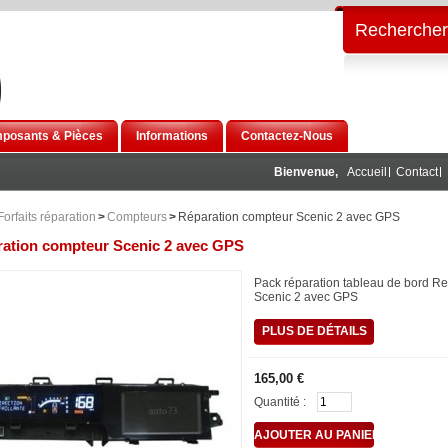
Rechercher
posants & Pièces
Informations
Contactez-Nous
Bienvenue,
Accueil
Contact
Forfaits réparation
>
Compteurs
>
Réparation compteur Scenic 2 avec GPS
ation compteur Scenic 2 avec GPS
Pack réparation tableau de bord Re
Scenic 2 avec GPS
PLUS DE DÉTAILS
165,00 €
Quantité :