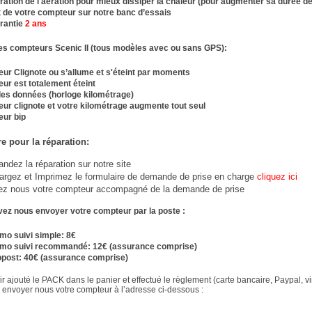
ation de l'aération pour mieux dissiper la chaleur (pour augmenter sa durée de
t de votre compteur sur notre banc d’essais
rantie
2 ans
s compteurs Scenic II (tous modèles avec ou sans GPS):
ur Clignote ou s’allume et s'éteint par moments
ur est totalement éteint
des données (horloge kilométrage)
ur clignote et votre kilométrage augmente tout seul
ur bip
e pour la réparation:
dez la réparation sur notre site
argez et Imprimez le formulaire de demande de prise en charge
cliquez ici
ez nous votre compteur accompagné de la demande de prise
ez nous envoyer votre compteur par la poste :
imo suivi simple: 8€
imo suivi recommandé: 12€ (assurance comprise)
post: 40€ (assurance comprise)
r ajouté le PACK dans le panier et effectué le règlement (carte bancaire, Paypal, v
, envoyer nous votre compteur à l’adresse ci-dessous :