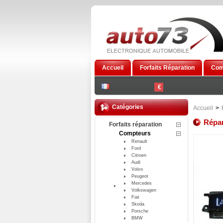
Accueil
Forfaits Réparation
Com
€
Catégories
Accueil
>
Répar
Forfaits réparation
Compteurs
Renault
Ford
Citroen
Audi
Volvo
Peugeot
Mercedes
Volkswagen
Fiat
Skoda
Porsche
BMW