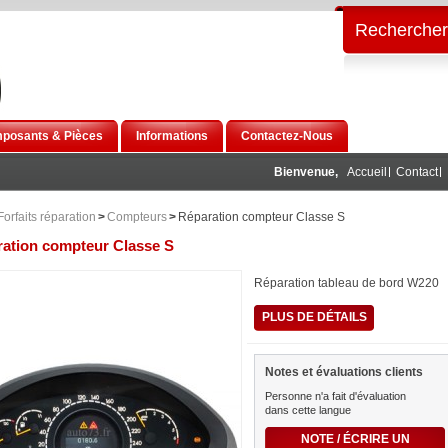
Rechercher
posants & Pièces
Informations
Contactez-Nous
Bienvenue,
Accueil
Contact
Forfaits réparation
>
Compteurs
>
Réparation compteur Classe S
ation compteur Classe S
Réparation tableau de bord W220
PLUS DE DÉTAILS
Notes et évaluations clients
Personne n'a fait d'évaluation
dans cette langue
NOTE / ÉCRIRE UN