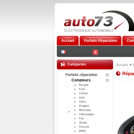
Accueil
Forfaits Réparation
Com
€
Catégories
Accueil
>
Répar
Forfaits réparation
Compteurs
Renault
Ford
Citroen
Audi
Volvo
Peugeot
Mercedes
Volkswagen
Fiat
Skoda
Porsche
BMW