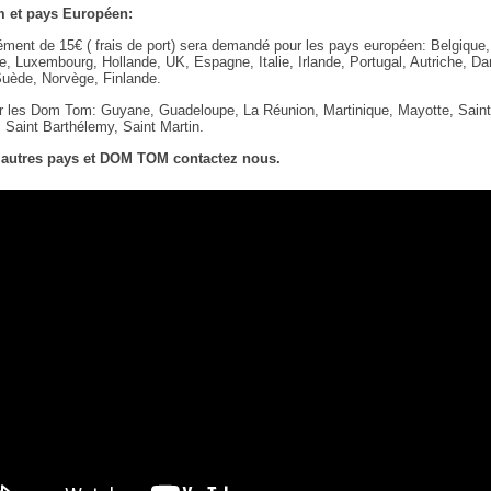
 et pays Européen:
ment de 15€ ( frais de port) sera demandé pour les pays européen: Belgique,
, Luxembourg, Hollande, UK, Espagne, Italie, Irlande, Portugal, Autriche, D
Suède, Norvège, Finlande.
 les Dom Tom: Guyane, Guadeloupe, La Réunion, Martinique, Mayotte, Saint 
 Saint Barthélemy, Saint Martin.
 autres pays et DOM TOM contactez nous.