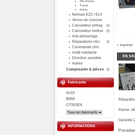
Alfa Romeo
Toyota
Autres
Neiman EZS / ELV
Verrou de colonne
Calculateur airbag
Calculateur moteur
Anti-démarrage
Réparations clés
Imprimer
Commande clim
Unité habitacle
EN SA
Direction assistée
Autres
Composants & pièces
Fabricants
AUDI
BMW
Réparatio
CITROEN
Panne: dé
Garantie 
INFORMATIONS
Procédure