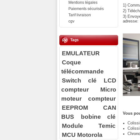
Mentions légales
1) Comman
Paiements sécurisés
2) Téléch
Tarif livraison
3) Envoy
adresse:
cgv
Tags
EMULATEUR
Coque
télécommande
Switch clé
LCD
compteur
Micro
moteur compteur
EEPROM
CAN
Vous pou
BUS
bobine clé
Coliss
Module Temic
Coliss
MCU Motorola
Chrono