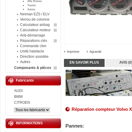
Alfa Romeo
Toyota
Autres
Neiman EZS / ELV
Verrou de colonne
Calculateur airbag
Calculateur moteur
Anti-démarrage
Réparations clés
Commande clim
Unité habitacle
Imprimer
Agrandir
Direction assistée
Autres
EN SAVOIR PLUS
AVIS (0
Composants & pièces
Fabricants
AUDI
BMW
CITROEN
Réparation compteur Volvo 
INFORMATIONS
Pannes: