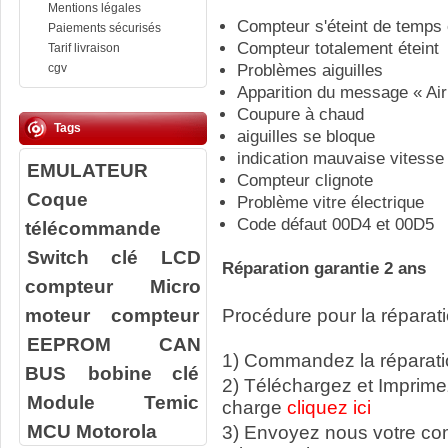
Mentions légales
Compteur s'éteint de temps
Paiements sécurisés
Compteur totalement éteint
Tarif livraison
cgv
Problèmes aiguilles
Apparition du message « Ai
Coupure à chaud
Tags
aiguilles se bloque
indication mauvaise vitesse
EMULATEUR
Compteur clignote
Coque
Problème vitre électrique
Code défaut 00D4 et 00D5
télécommande
Switch clé
LCD
Réparation garantie 2 ans
compteur
Micro
moteur compteur
Procédure pour la réparati
EEPROM
CAN
1) Commandez la réparatio
BUS
bobine clé
2) Téléchargez et Imprime
Module Temic
charge
cliquez ici
MCU Motorola
3) Envoyez nous votre c