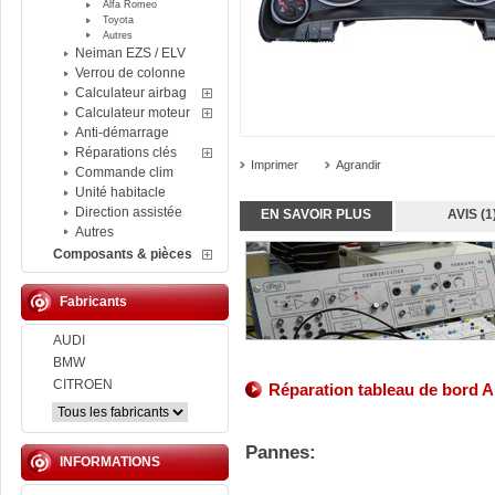
Alfa Romeo
Toyota
Autres
Neiman EZS / ELV
Verrou de colonne
Calculateur airbag
Calculateur moteur
Anti-démarrage
Réparations clés
Imprimer
Agrandir
Commande clim
Unité habitacle
Direction assistée
EN SAVOIR PLUS
AVIS (1
Autres
Composants & pièces
Fabricants
AUDI
BMW
CITROEN
Réparation tableau de bord
Au
Pannes:
INFORMATIONS