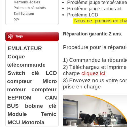
Problème jauge température
Mentions légales
Paiements sécurisés
Problème jauge carburant
Tarif livraison
Problème LCD
cgv
Nous ne prenons en cha
Réparation garantie 2 ans.
Tags
Procédure pour la réparati
EMULATEUR
Coque
1) Commandez la réparatio
télécommande
2) Téléchargez et Imprime
Switch clé
LCD
charge
cliquez ici
3) Envoyez nous votre c
compteur
Micro
prise en charge
moteur compteur
EEPROM
CAN
BUS
bobine clé
Module Temic
MCU Motorola