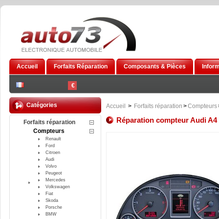
Accueil
Forfaits Réparation
Composants & Pièces
Infor
€
Catégories
Accueil
>
Forfaits réparation
>
Compteurs
Réparation compteur Audi A4
Forfaits réparation
Compteurs
Renault
Ford
Citroen
Audi
Volvo
Peugeot
Mercedes
Volkswagen
Fiat
Skoda
Porsche
BMW