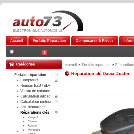
Accueil
Forfaits Réparation
Composants & Pièces
Infor
€
Catégories
Accueil
>
Forfaits réparation
>
Réparations
Réparation clé Dacia Duster
Forfaits réparation
Compteurs
Neiman EZS / ELV
Verrou de colonne
Calculateur airbag
Calculateur moteur
Anti-démarrage
Réparations clés
Peugeot
Citroen
Renault
Mercedes