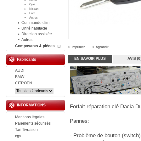
Smart
Opel
Nissan
Ford
Autres
Commande clim
Unité habitacle
Direction assistée
Autres
Composants & pièces
Imprimer
Agrandir
EN SAVOIR PLUS
AVIS (0
Fabricants
AUDI
BMW
CITROEN
INFORMATIONS
Forfait réparation clé Dacia D
Mentions légales
Pannes:
Paiements sécurisés
Tarif livraison
- Problème de bouton (switch)
cgv