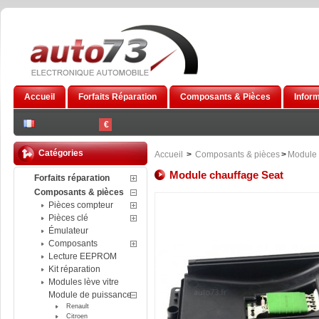
Accueil
Forfaits Réparation
Composants & Pièces
Infor
€
Catégories
Accueil
>
Composants & pièces
>
Module 
Module chauffage Seat
Forfaits réparation
Composants & pièces
Pièces compteur
Pièces clé
Émulateur
Composants
Lecture EEPROM
Kit réparation
Modules lève vitre
Module de puissance
Renault
Citroen