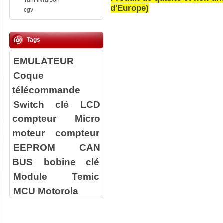
Tarif livraison
d'Europe)
cgv
Tags
EMULATEUR
Coque
télécommande
Switch clé
LCD
compteur
Micro
moteur compteur
EEPROM
CAN
BUS
bobine clé
Module Temic
MCU Motorola