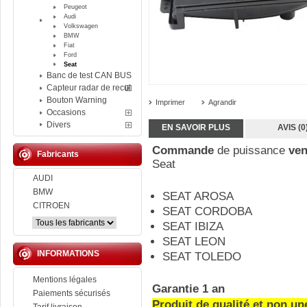
Peugeot
Audi
Volkswagen
BMW
Fiat
Ford
Seat
Banc de test CAN BUS
Capteur radar de recul
Bouton Warning
Imprimer
Agrandir
Occasions
Divers
EN SAVOIR PLUS
AVIS (0
Commande
de puissance
ven
Fabricants
Seat
AUDI
BMW
SEAT AROSA
CITROEN
SEAT CORDOBA
SEAT IBIZA
SEAT LEON
INFORMATIONS
SEAT TOLEDO
Mentions légales
Garantie 1 an
Paiements sécurisés
Produit de qualité et non un