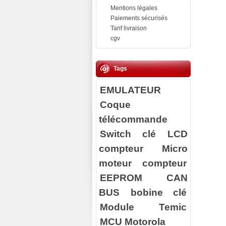
Mentions légales
Paiements sécurisés
Tarif livraison
cgv
Tags
EMULATEUR
Coque
télécommande
Switch clé
LCD
compteur
Micro
moteur compteur
EEPROM
CAN
BUS
bobine clé
Module Temic
MCU Motorola