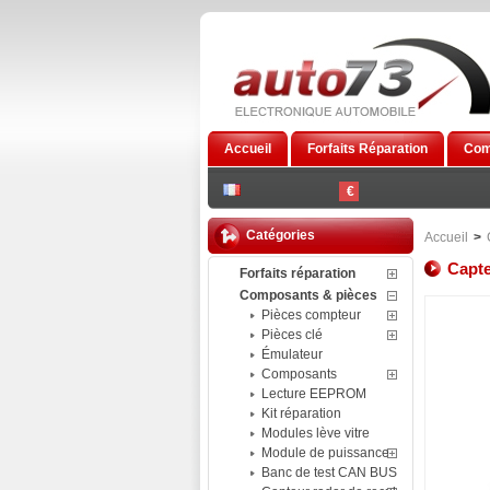
Accueil
Forfaits Réparation
Com
€
Catégories
Accueil
>
Capte
Forfaits réparation
Composants & pièces
Pièces compteur
Pièces clé
Émulateur
Composants
Lecture EEPROM
Kit réparation
Modules lève vitre
Module de puissance
Banc de test CAN BUS