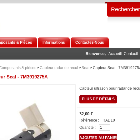
Rechercher
posants & Pièces
Informations
Contactez-Nous
Bienvenue,
Accueil
Contact
Composants & pièces
>
Capteur radar de recul
>
Seat
>
Capteur Seat - 7M3919275
ur Seat - 7M3919275A
Capteur ultrason pour radar de recu
PLUS DE DÉTAILS
32,00 €
Référence :
RAD10
Quantité :