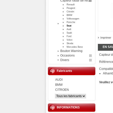
Capteur radar de recul
Renault
Peugeot
Citroën
BMW
Volkswagen
Porsche
Seat
Audi
Saab
Ford
Imprimer
Volvo
Skoda
EN SA
Mercedes Benz
Bouton Warning
Capteur d
Occasions
Divers
Référenc
Compatibl
Fabricants
Alhamb
AUDI
Veuillez 
BMW
CITROEN
INFORMATIONS