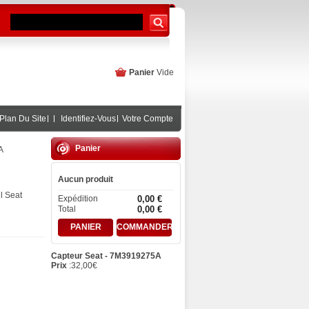
Panier
Vide
Plan Du Site
Identifiez-Vous
Votre Compte
Panier
A
Aucun produit
l Seat
Expédition
0,00 €
Total
0,00 €
PANIER
COMMANDER
Capteur Seat - 7M3919275A
Prix
:
32,00
€