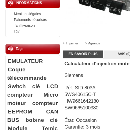
INFORMATIONS
Mentions légales
Paiements sécurisés
Tarif livraison
cgv
Imprimer
Agrandir
Tags
EN SAVOIR PLUS
AVIS (0
EMULATEUR
Calculateur d'injection mote
Coque
Siemens
télécommande
Switch clé
LCD
Réf: SID 803A
compteur
Micro
5WS40615C-T
HW9661642180
moteur compteur
SW9665100380
EEPROM
CAN
BUS
bobine clé
État: Occasion
Garantie: 3 mois
Module Temic