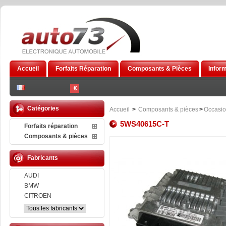
Accueil
Forfaits Réparation
Composants & Pièces
Infor
€
Catégories
Accueil
>
Composants & pièces
>
Occasi
5WS40615C-T
Forfaits réparation
Composants & pièces
Fabricants
AUDI
BMW
CITROEN