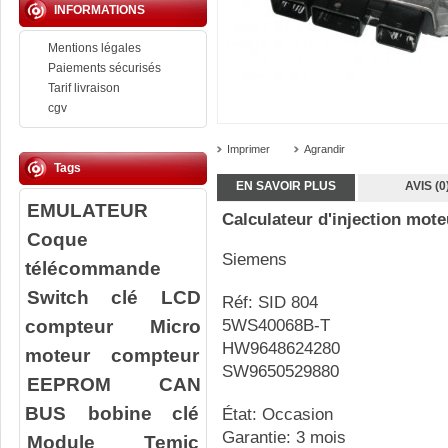
INFORMATIONS
Mentions légales
Paiements sécurisés
Tarif livraison
cgv
Imprimer
Agrandir
Tags
EN SAVOIR PLUS
AVIS (0
EMULATEUR
Calculateur d'injection mote
Coque
Siemens
télécommande
Switch clé
LCD
Réf: SID 804
compteur
Micro
5WS40068B-T
HW9648624280
moteur compteur
SW9650529880
EEPROM
CAN
BUS
bobine clé
État: Occasion
Garantie: 3 mois
Module Temic