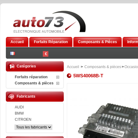
Accueil
Forfaits Réparation
Composants & Pièces
Infor
€
Catégories
Accueil
>
Composants & pièces
>
Occasi
5WS40068B-T
Forfaits réparation
Composants & pièces
Fabricants
AUDI
BMW
CITROEN