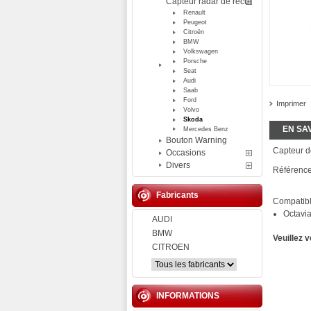
Capteur radar de recul
Renault
Peugeot
Citroën
BMW
Volkswagen
Porsche
Seat
Audi
Saab
Ford
Imprimer
Volvo
Skoda
EN SA
Mercedes Benz
Bouton Warning
Capteur d
Occasions
Divers
Référenc
Fabricants
Compatibl
Octavi
AUDI
BMW
Veuillez 
CITROEN
INFORMATIONS