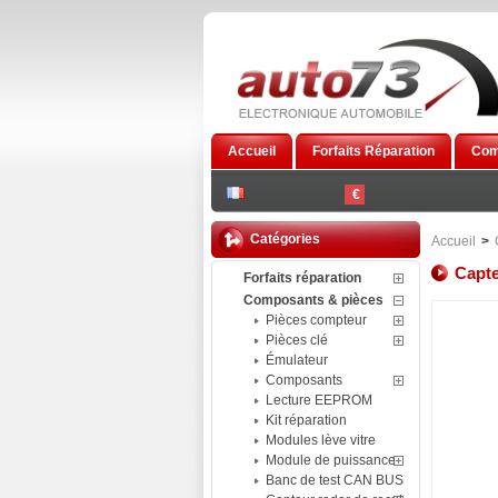
Accueil
Forfaits Réparation
Com
€
Catégories
Accueil
>
Capte
Forfaits réparation
Composants & pièces
Pièces compteur
Pièces clé
Émulateur
Composants
Lecture EEPROM
Kit réparation
Modules lève vitre
Module de puissance
Banc de test CAN BUS