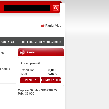
Panier
Vide
Plan Du Site
Identifiez-Vous
Votre Compte
Panier
275
Aucun produit
ul Skoda
Expédition
0,00 €
Total
0,00 €
PANIER
COMMANDER
Capteur Skoda - 3D0998275
Prix
:
32,00
€