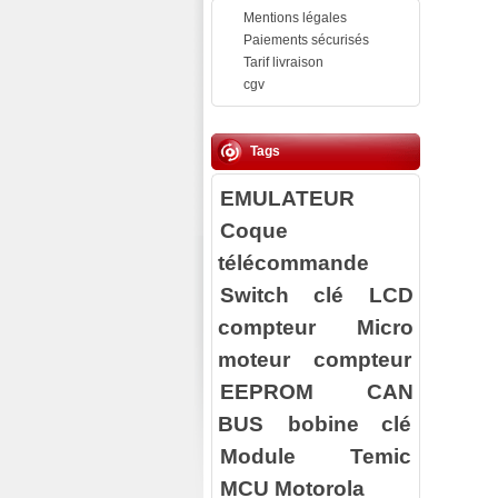
Mentions légales
Paiements sécurisés
Tarif livraison
cgv
Tags
EMULATEUR
Coque
télécommande
Switch clé
LCD
compteur
Micro
moteur compteur
EEPROM
CAN
BUS
bobine clé
Module Temic
MCU Motorola