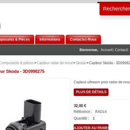
Rechercher
posants & Pièces
Informations
Contactez-Nous
Bienvenue,
Accueil
Contact
Composants & pièces
>
Capteur radar de recul
>
Skoda
>
Capteur Skoda - 3D0998
ur Skoda - 3D0998275
Capteur ultrason pour radar de rec
PLUS DE DÉTAILS
32,00 €
Référence :
RAD14
Quantité :