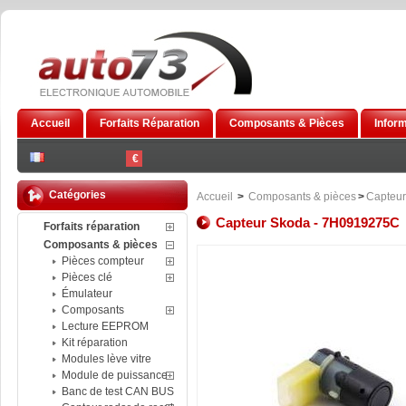
Accueil
Forfaits Réparation
Composants & Pièces
Infor
€
Catégories
Accueil
>
Composants & pièces
>
Capteur
Capteur Skoda - 7H0919275C
Forfaits réparation
Composants & pièces
Pièces compteur
Pièces clé
Émulateur
Composants
Lecture EEPROM
Kit réparation
Modules lève vitre
Module de puissance
Banc de test CAN BUS