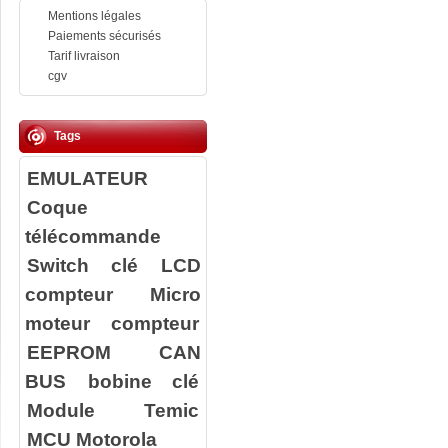
Mentions légales
Paiements sécurisés
Tarif livraison
cgv
Tags
EMULATEUR
Coque
télécommande
Switch clé
LCD
compteur
Micro
moteur compteur
EEPROM
CAN
BUS
bobine clé
Module Temic
MCU Motorola