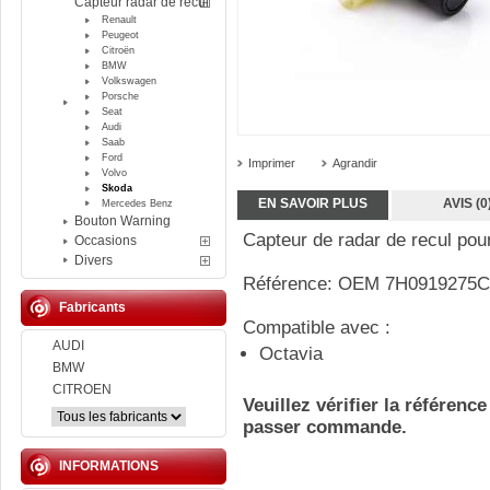
Capteur radar de recul
Renault
Peugeot
Citroën
BMW
Volkswagen
Porsche
Seat
Audi
Saab
Ford
Imprimer
Agrandir
Volvo
Skoda
EN SAVOIR PLUS
AVIS (0
Mercedes Benz
Bouton Warning
Capteur de radar de recul pou
Occasions
Divers
Référence: OEM 7H0919275C
Fabricants
Compatible avec :
AUDI
Octavia
BMW
CITROEN
Veuillez vérifier la référenc
passer commande.
INFORMATIONS