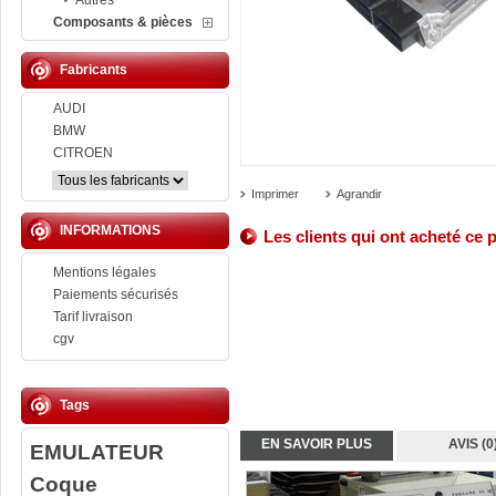
Autres
Composants & pièces
Fabricants
AUDI
BMW
CITROEN
Imprimer
Agrandir
INFORMATIONS
Les clients qui ont acheté ce 
Mentions légales
Paiements sécurisés
Tarif livraison
cgv
Tags
EN SAVOIR PLUS
AVIS (0
EMULATEUR
Coque