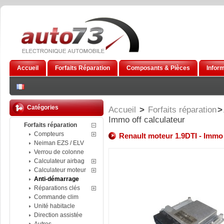
Accueil
Forfaits Réparation
Composants & Pièces
Infor
Catégories
Accueil
>
Forfaits réparation
>
Immo off calculateur
Forfaits réparation
Compteurs
Renault moteur 1.9DTI - Immo 
Neiman EZS / ELV
Verrou de colonne
Calculateur airbag
Calculateur moteur
Anti-démarrage
Réparations clés
Commande clim
Unité habitacle
Direction assistée