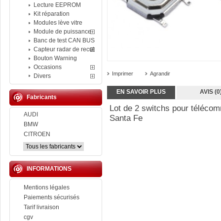
Lecture EEPROM
Kit réparation
Modules lève vitre
Module de puissance
Banc de test CAN BUS
Capteur radar de recul
Bouton Warning
Occasions
Imprimer
Agrandir
Divers
EN SAVOIR PLUS
AVIS (0
Fabricants
Lot de 2 switchs pour téléco
AUDI
Santa Fe
BMW
CITROEN
INFORMATIONS
Mentions légales
Paiements sécurisés
Tarif livraison
cgv