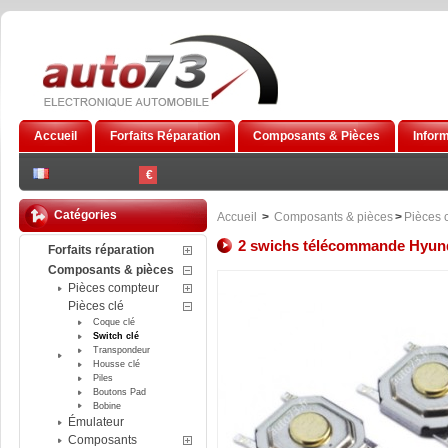
Accueil
Forfaits Réparation
Composants & Pièces
Infor
€
Catégories
Accueil
>
Composants & pièces
>
Pièces 
2 swichs télécommande Hyun
Forfaits réparation
Composants & pièces
Pièces compteur
Pièces clé
Coque clé
Switch clé
Transpondeur
Housse clé
Piles
Boutons Pad
Bobine
Émulateur
Composants