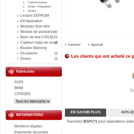
Transformateur
Diode / Régulateur
Quartz
Lecture EEPROM
Kit réparation
Modules lève vitre
Module de puissance
Banc de test CAN BUS
Capteur radar de recul
Imprimer
Agrandir
Bouton Warning
Occasions
Les clients qui ont acheté ce 
Divers
Fabricants
AUDI
BMW
Co
CITROEN
EN SAVOIR PLUS
AVIS (0
INFORMATIONS
Transistor
BSP171
pour réparations auto
Mentions légales
Paiements sécurisés