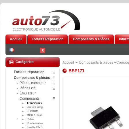
Accueil
Forfaits Réparation
Composants & Pièces
Infor
€
Catégories
Accueil
>
Composants & pièces
>
Compos
BSP171
Forfaits réparation
Composants & pièces
Pièces compteur
Pièces clé
Émulateur
Composants
Transistors
Circuits intég
EEPROM
MCU / Flash
Relais
Condensateur
Fusible CMS