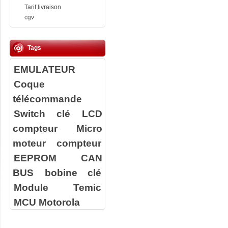
Tarif livraison
cgv
Tags
EMULATEUR
Coque
télécommande
Switch clé
LCD
compteur
Micro
moteur compteur
EEPROM
CAN
BUS
bobine clé
Module Temic
MCU Motorola