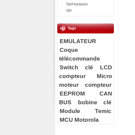
Tarif livraison
cgv
Tags
EMULATEUR
Coque
télécommande
Switch clé
LCD
compteur
Micro
moteur compteur
EEPROM
CAN
BUS
bobine clé
Module Temic
MCU Motorola