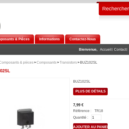
Rechercher
posants & Pièces
Informations
Contactez-Nous
Bienvenue,
Accueil
Contact
Composants & pièces
>
Composants
>
Transistors
>
BUZ102SL
02SL
BUZ102SL
PLUS DE DÉTAILS
7,99 €
Référence :
TR18
Quantité :