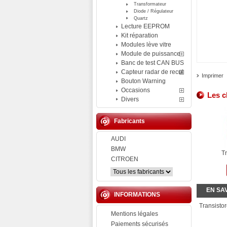
Transformateur
Diode / Régulateur
Quartz
Lecture EEPROM
Kit réparation
Modules lève vitre
Module de puissance
Banc de test CAN BUS
Capteur radar de recul
Imprimer
Bouton Warning
Occasions
Les c
Divers
Fabricants
AUDI
BMW
Tr
CITROEN
EN SA
INFORMATIONS
Transist
Mentions légales
Paiements sécurisés