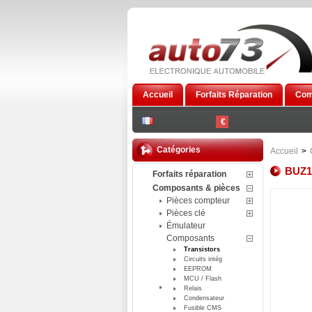
Accueil
Forfaits Réparation
Com
€
Catégories
Accueil
>
BUZ1
Forfaits réparation
Composants & pièces
Pièces compteur
Pièces clé
Émulateur
Composants
Transistors
Circuits intég
EEPROM
MCU / Flash
Relais
Condensateur
Fusible CMS