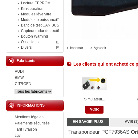
Lecture EEPROM
Kit réparation
Modules lève vitre
Module de puissance
Banc de test CAN BUS
Capteur radar de recul
Bouton Warning
Occasions
Divers
Imprimer
Agrandir
Fabricants
Les clients qui ont acheté ce 
AUDI
BMW
CITROEN
Simulateur...
INFORMATIONS
VOIR
Mentions légales
EN SAVOIR PLUS
AVIS (1
Paiements sécurisés
Tarif livraison
Transpondeur PCF7936AS
Ori
cgv