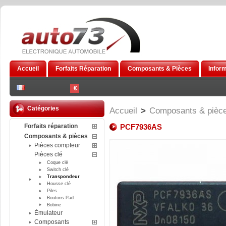
Accueil
Forfaits Réparation
Composants & Pièces
Infor
€
Catégories
Accueil
>
Composants & pièc
Forfaits réparation
PCF7936AS
Composants & pièces
Pièces compteur
Pièces clé
Coque clé
Switch clé
Transpondeur
Housse clé
Piles
Boutons Pad
Bobine
Émulateur
Composants