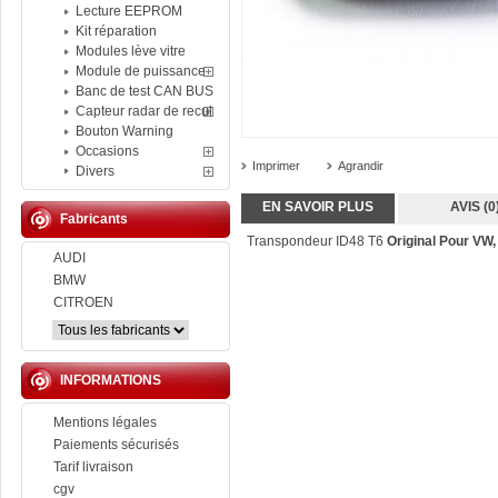
Lecture EEPROM
Kit réparation
Modules lève vitre
Module de puissance
Banc de test CAN BUS
Capteur radar de recul
Bouton Warning
Occasions
Imprimer
Agrandir
Divers
EN SAVOIR PLUS
AVIS (0
Fabricants
Transpondeur
ID48 T6
Original Pour VW
AUDI
BMW
CITROEN
INFORMATIONS
Mentions légales
Paiements sécurisés
Tarif livraison
cgv