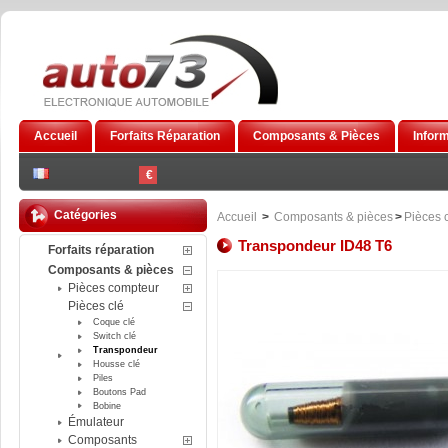
Accueil
Forfaits Réparation
Composants & Pièces
Infor
€
Catégories
Accueil
>
Composants & pièces
>
Pièces 
Transpondeur ID48 T6
Forfaits réparation
Composants & pièces
Pièces compteur
Pièces clé
Coque clé
Switch clé
Transpondeur
Housse clé
Piles
Boutons Pad
Bobine
Émulateur
Composants