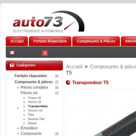
Accueil
Forfaits Réparation
Composants & Pièces
Infor
€
Catégories
Accueil
>
Composants & pièc
T5
Forfaits réparation
Composants & pièces
Transpondeur T5
Pièces compteur
Pièces clé
Coque clé
Switch clé
Transpondeur
Housse clé
Piles
Boutons Pad
Bobine
Émulateur
Composants