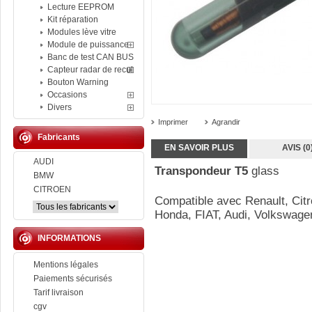
Lecture EEPROM
Kit réparation
Modules lève vitre
Module de puissance
Banc de test CAN BUS
Capteur radar de recul
Bouton Warning
Occasions
Divers
Imprimer
Agrandir
Fabricants
EN SAVOIR PLUS
AVIS (0
AUDI
Transpondeur T5
glass
BMW
CITROEN
Compatible avec Renault, Cit
Honda, FIAT, Audi, Volkswage
INFORMATIONS
Mentions légales
Paiements sécurisés
Tarif livraison
cgv