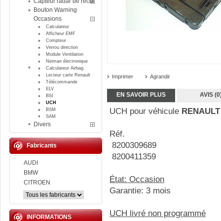
Capteur radar de recul
Bouton Warning
Occasions
Calculateur
Afficheur EMF
Compteur
Verrou direction
Module Ventilation
Neiman électronique
Calculateur Airbag
Lecteur carte Renault
Imprimer
Agrandir
Télécommande
ELV
EN SAVOIR PLUS
AVIS (0
BSI
UCH
UCH pour véhicule
RENAULT
BSM
SAM
Divers
Réf.
8200309689
Fabricants
8200411359
AUDI
BMW
État: Occasion
CITROEN
Garantie: 3 mois
UCH livré non programmé
INFORMATIONS