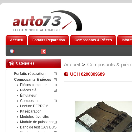
Accueil
Forfaits Réparation
Composants & Pièces
Infor
€
Catégories
Accueil
>
Composants & pièc
Forfaits réparation
UCH 8200309689
Composants & pièces
Pièces compteur
Pièces clé
Émulateur
Composants
Lecture EEPROM
Kit réparation
Modules lève vitre
Module de puissance
Banc de test CAN BUS