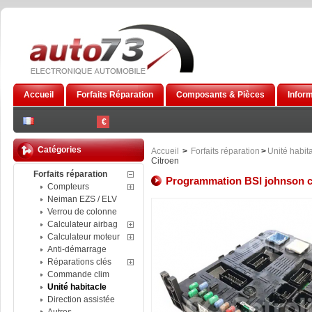
Accueil
Forfaits Réparation
Composants & Pièces
Infor
€
Catégories
Accueil
>
Forfaits réparation
>
Unité habit
Citroen
Forfaits réparation
Programmation BSI johnson co
Compteurs
Neiman EZS / ELV
Verrou de colonne
Calculateur airbag
Calculateur moteur
Anti-démarrage
Réparations clés
Commande clim
Unité habitacle
Direction assistée