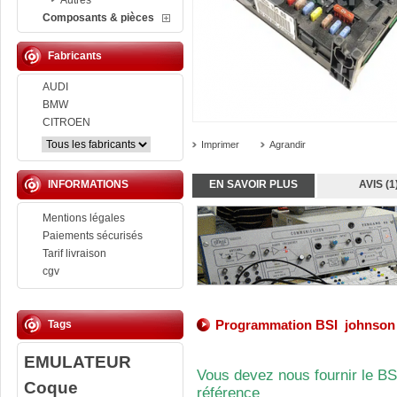
Autres
Composants & pièces
Fabricants
AUDI
BMW
CITROEN
Imprimer
Agrandir
INFORMATIONS
EN SAVOIR PLUS
AVIS (1
Mentions légales
Paiements sécurisés
Tarif livraison
cgv
Programmation BSI johnson 
Tags
EMULATEUR
Vous devez nous fournir le BS
Coque
référence