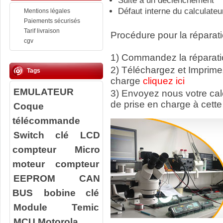
Suite à un déclenchement
Défaut interne du calculateu
Mentions légales
Paiements sécurisés
Tarif livraison
Procédure pour la réparati
cgv
1) Commandez la réparatio
2) Téléchargez et Imprime
Tags
charge
cliquez ici
EMULATEUR
3) Envoyez nous votre ca
de prise en charge à cette
Coque
télécommande
Switch clé
LCD
compteur
Micro
moteur compteur
EEPROM
CAN
BUS
bobine clé
Module Temic
MCU Motorola