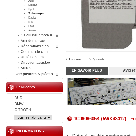
Audi
Nissan
Opel
Volkswagen
Dacia
Mini
Ford
Autres
Calculateur moteur
Anti-démarrage
Réparations clés
Commande clim
Unité habitacle
Imprimer
Agrandir
Direction assistée
Autres
EN SAVOIR PLUS
AVIS (0
Composants & pièces
Fabricants
AUDI
BMW
CITROEN
1C0909605K (5WK43412) - Forf
INFORMATIONS