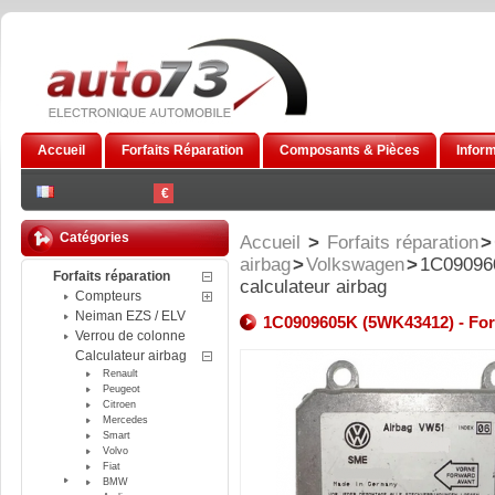
Accueil
Forfaits Réparation
Composants & Pièces
Infor
€
Catégories
Accueil
>
Forfaits réparation
>
airbag
>
Volkswagen
>
1C090960
Forfaits réparation
calculateur airbag
Compteurs
Neiman EZS / ELV
1C0909605K (5WK43412) - Forfa
Verrou de colonne
Calculateur airbag
Renault
Peugeot
Citroen
Mercedes
Smart
Volvo
Fiat
BMW