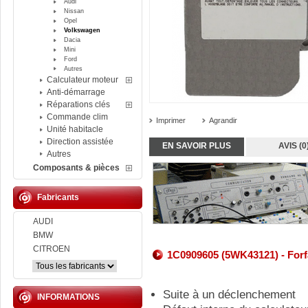
Audi
Nissan
Opel
Volkswagen
Dacia
Mini
Ford
Autres
Calculateur moteur
Anti-démarrage
Réparations clés
Commande clim
Imprimer
Agrandir
Unité habitacle
Direction assistée
EN SAVOIR PLUS
AVIS (0
Autres
Composants & pièces
Fabricants
AUDI
BMW
CITROEN
1C0909605 (5WK43121) - Forfa
Suite à un déclenchement
INFORMATIONS