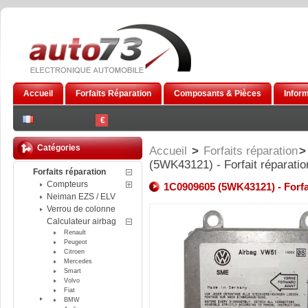
Accueil
Forfaits Réparation
Composants & Pièces
Infor
€
Catégories
Accueil
>
Forfaits réparation
>
(5WK43121) - Forfait réparatio
Forfaits réparation
Compteurs
1C0909605 (5WK43121) - Forfai
Neiman EZS / ELV
Verrou de colonne
Calculateur airbag
Renault
Peugeot
Citroen
Mercedes
Smart
Volvo
Fiat
BMW