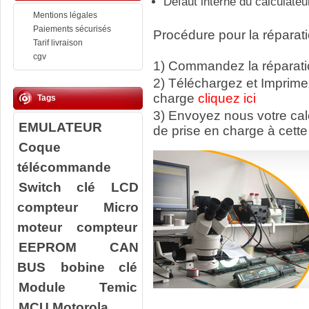
Défaut interne du calculateu
Mentions légales
Paiements sécurisés
Procédure pour la réparati
Tarif livraison
cgv
1) Commandez la réparatio
2) Téléchargez et Imprime
charge
cliquez ici
Tags
3) Envoyez nous votre ca
EMULATEUR
de prise en charge à cette
Coque
télécommande
Switch clé
LCD
compteur
Micro
moteur compteur
EEPROM
CAN
BUS
bobine clé
Module Temic
MCU Motorola