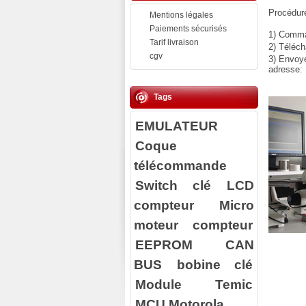
Procédure
Mentions légales
Paiements sécurisés
1) Comman
Tarif livraison
2) Téléch
cgv
3) Envoy
adresse:
Tags
EMULATEUR
Coque
télécommande
Switch clé
LCD
compteur
Micro
moteur compteur
EEPROM
CAN
BUS
bobine clé
Module Temic
MCU Motorola