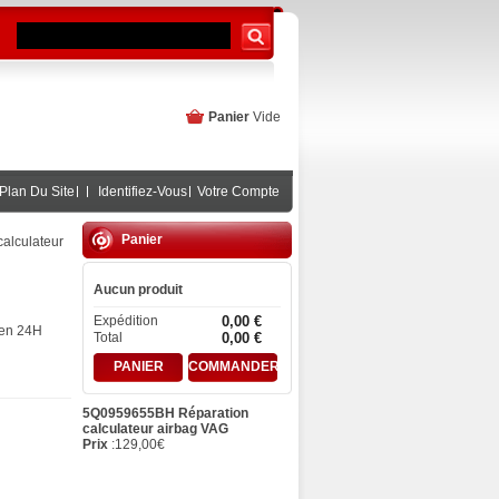
Panier
Vide
Plan Du Site
Identifiez-Vous
Votre Compte
Panier
alculateur
Aucun produit
Expédition
0,00 €
 en 24H
Total
0,00 €
PANIER
COMMANDER
5Q0959655BH Réparation
calculateur airbag VAG
Prix
:
129,00
€