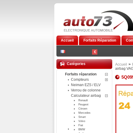
Accueil
Forfaits Réparation
Com
€
Catégories
Accueil
>
airbag VA
Forfaits réparation
5Q095
Compteurs
Neiman EZS / ELV
Verrou de colonne
Calculateur airbag
Renault
Peugeot
Citroen
Mercedes
Smart
Volvo
Fiat
BMW