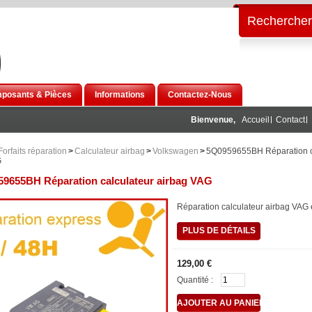
Rechercher
posants & Pièces
Informations
Contactez-Nous
Bienvenue,
Accueil
Contact
Forfaits réparation
>
Calculateur airbag
>
Volkswagen
>
5Q0959655BH Réparation c
G
9655BH Réparation calculateur airbag VAG
Réparation calculateur airbag VAG
PLUS DE DÉTAILS
129,00 €
Quantité :