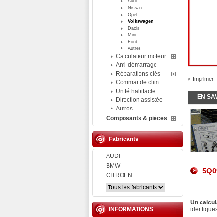
Audi
Nissan
Opel
Volkswagen
Dacia
Mini
Ford
Autres
Calculateur moteur
Anti-démarrage
Réparations clés
Imprimer
Commande clim
Unité habitacle
EN SA
Direction assistée
Autres
Composants & pièces
Fabricants
AUDI
BMW
5Q09
CITROEN
Un calcul
INFORMATIONS
identiques