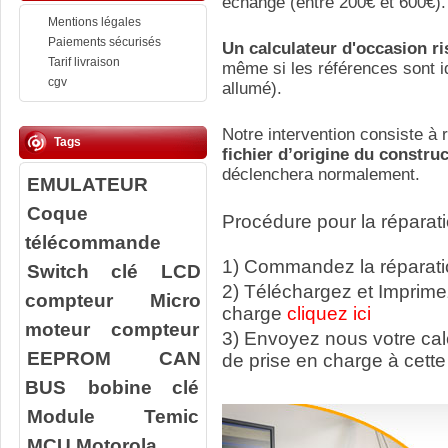
échange (entre 200€ et 600€).
Mentions légales
Paiements sécurisés
Un calculateur d'occasion r
Tarif livraison
même si les références sont id
cgv
allumé).
Notre intervention consiste à r
Tags
fichier d’origine du constru
déclenchera normalement.
EMULATEUR
Coque
Procédure pour la réparati
télécommande
1) Commandez la réparatio
Switch clé
LCD
2) Téléchargez et Imprime
compteur
Micro
charge
cliquez ici
moteur compteur
3) Envoyez nous votre ca
EEPROM
CAN
de prise en charge à cette
BUS
bobine clé
Module Temic
MCU Motorola