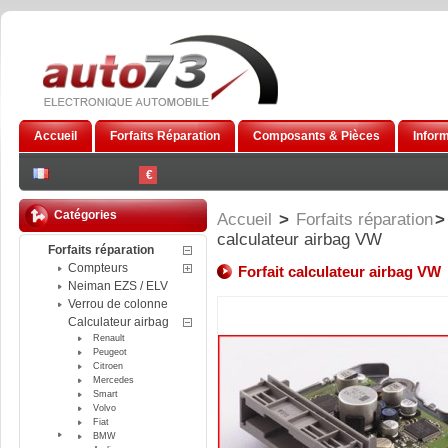
Accueil
Forfaits Réparation
Composants & Pièces
Infor
€
Catégories
Accueil
>
Forfaits réparation
>
calculateur airbag VW
Forfaits réparation
Compteurs
Forfait calculateur airbag VW
Neiman EZS / ELV
Verrou de colonne
Calculateur airbag
Renault
Peugeot
Citroen
Mercedes
Smart
Volvo
Fiat
BMW