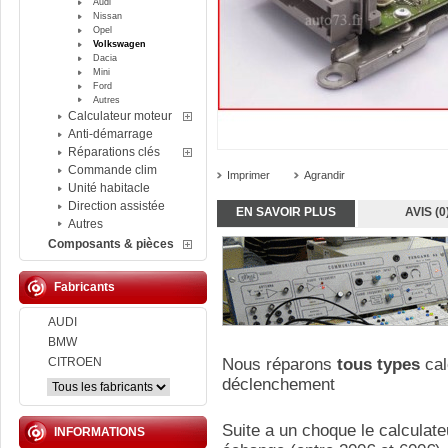
Audi
Nissan
Opel
Volkswagen
Dacia
Mini
Ford
Autres
Calculateur moteur
Anti-démarrage
Réparations clés
Commande clim
Imprimer
Agrandir
Unité habitacle
Direction assistée
EN SAVOIR PLUS
AVIS (0
Autres
Composants & pièces
Fabricants
AUDI
BMW
CITROEN
Nous réparons
tous types
cal
déclenchement
Suite a un choque le calculate
INFORMATIONS