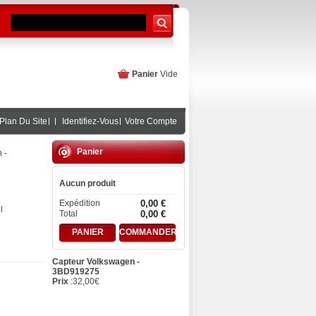
Panier
Vide
Plan Du Site
Identifiez-Vous
Votre Compte
Panier
 -
Aucun produit
Expédition
0,00 €
l
Total
0,00 €
PANIER
COMMANDER
Capteur Volkswagen -
3BD919275
Prix
:
32,00
€