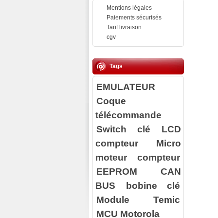
Mentions légales
Paiements sécurisés
Tarif livraison
cgv
Tags
EMULATEUR
Coque
télécommande
Switch clé
LCD
compteur
Micro
moteur compteur
EEPROM
CAN
BUS
bobine clé
Module Temic
MCU Motorola