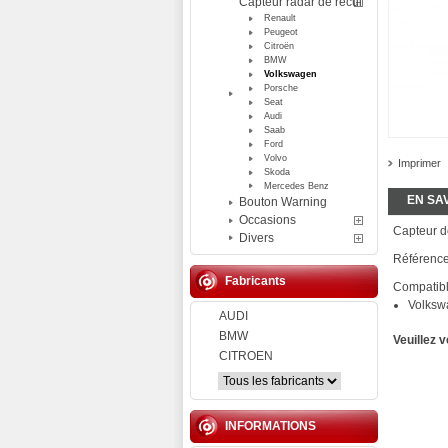
Capteur radar de recul
Renault
Peugeot
Citroën
BMW
Volkswagen
Porsche
Seat
Audi
Saab
Ford
Volvo
Imprimer
Skoda
Mercedes Benz
EN SA
Bouton Warning
Occasions
Capteur d
Divers
Référenc
Fabricants
Compatibl
Volksw
AUDI
BMW
Veuillez 
CITROEN
INFORMATIONS