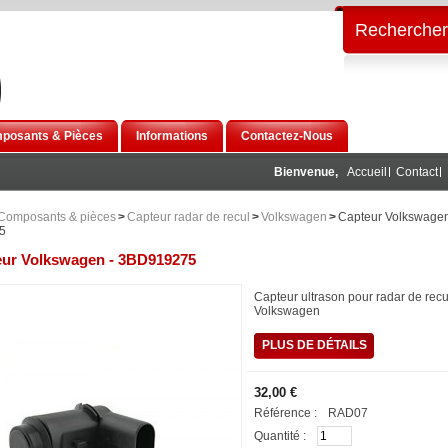
Rechercher
posants & Pièces
Informations
Contactez-Nous
Bienvenue,
Accueil
Contact
Composants & pièces
>
Capteur radar de recul
>
Volkswagen
>
Capteur Volkswagen
5
eur Volkswagen - 3BD919275
Capteur ultrason pour radar de recu
Volkswagen
PLUS DE DÉTAILS
32,00 €
Référence :
RAD07
Quantité :