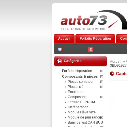
Accueil
Forfaits Réparation
Com
€
Catégories
Accueil
>
3BD91927
Forfaits réparation
Capt
Composants & pièces
Pièces compteur
Pièces clé
Émulateur
Composants
Lecture EEPROM
Kit réparation
Modules lève vitre
Module de puissance
Banc de test CAN BUS