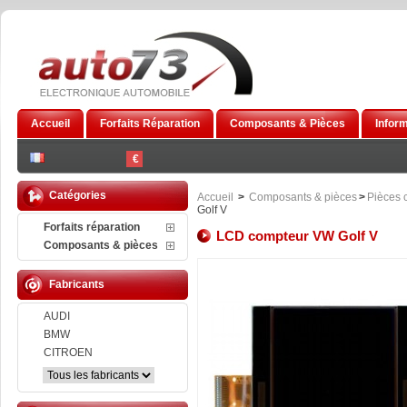
Accueil
Forfaits Réparation
Composants & Pièces
Infor
€
Catégories
Accueil
>
Composants & pièces
>
Pièces 
Golf V
Forfaits réparation
LCD compteur VW Golf V
Composants & pièces
Fabricants
AUDI
BMW
CITROEN