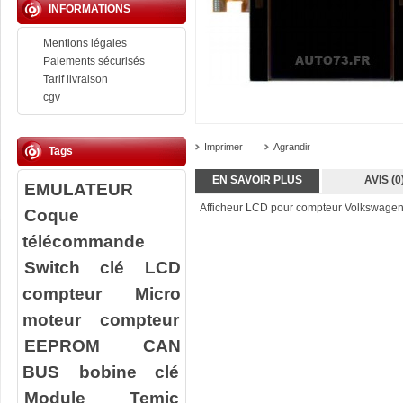
INFORMATIONS
Mentions légales
Paiements sécurisés
Tarif livraison
cgv
Imprimer
Agrandir
Tags
EN SAVOIR PLUS
AVIS (0
EMULATEUR
Afficheur LCD pour compteur Volkswagen 
Coque
télécommande
Switch clé
LCD
compteur
Micro
moteur compteur
EEPROM
CAN
BUS
bobine clé
Module Temic