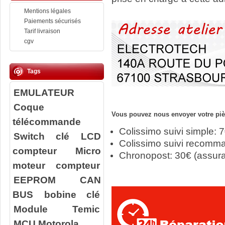
Mentions légales
Paiements sécurisés
Tarif livraison
cgv
Tags
EMULATEUR
Coque
Vous pouvez nous envoyer votre pièc
télécommande
Colissimo suivi simple: 
Switch clé
LCD
Colissimo suivi recomm
compteur
Micro
Chronopost: 30€ (assur
moteur compteur
EEPROM
CAN
BUS
bobine clé
Module Temic
MCU Motorola