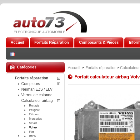
Accueil
Forfaits Réparation
Composants & Pièces
Infor
Catégories
Accueil
>
Forfaits réparation
>
Calculateur
Forfait calculateur airbag Vo
Forfaits réparation
Compteurs
Neiman EZS / ELV
Verrou de colonne
Calculateur airbag
Renault
Peugeot
Citroen
Mercedes
Smart
Volvo
Fiat
BMW