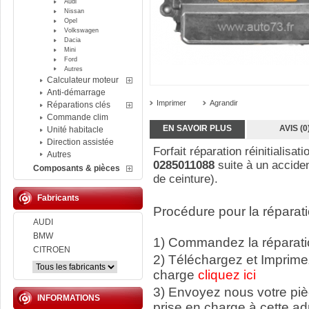
Audi
Nissan
Opel
Volkswagen
Dacia
Mini
Ford
Autres
Calculateur moteur
Anti-démarrage
Imprimer
Agrandir
Réparations clés
Commande clim
EN SAVOIR PLUS
AVIS (0
Unité habitacle
Direction assistée
Forfait réparation réinitialisat
Autres
0285011088
suite à un accide
Composants & pièces
de ceinture).
Fabricants
Procédure pour la réparati
AUDI
BMW
1) Commandez la réparatio
CITROEN
2) Téléchargez et Imprime
charge
cliquez ici
3) Envoyez nous votre
pi
INFORMATIONS
prise en charge à cette ad