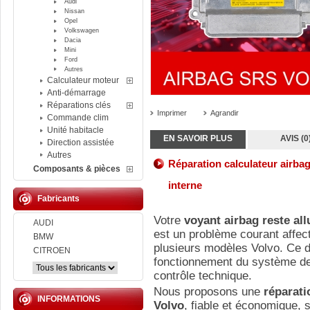
Audi
Nissan
Opel
Volkswagen
Dacia
Mini
Ford
Autres
Calculateur moteur
Anti-démarrage
Réparations clés
Imprimer
Agrandir
Commande clim
Unité habitacle
EN SAVOIR PLUS
AVIS (0
Direction assistée
Autres
Réparation calculateur airba
Composants & pièces
interne
Fabricants
Votre
voyant airbag reste al
AUDI
est un problème courant affec
BMW
plusieurs modèles Volvo. Ce 
CITROEN
fonctionnement du système de 
contrôle technique.
Nous proposons une
réparati
INFORMATIONS
Volvo
, fiable et économique, 