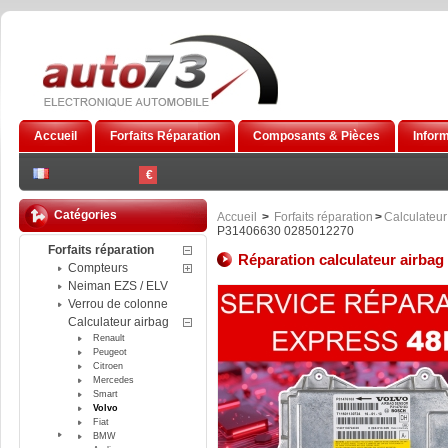
Accueil
Forfaits Réparation
Composants & Pièces
Infor
€
Catégories
Accueil
>
Forfaits réparation
>
Calculateur
P31406630 0285012270
Forfaits réparation
Réparation calculateur airba
Compteurs
Neiman EZS / ELV
Verrou de colonne
Calculateur airbag
Renault
Peugeot
Citroen
Mercedes
Smart
Volvo
Fiat
BMW