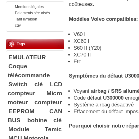
coûteuses.
Mentions légales
Paiements sécurisés
Modèles Volvo compatibles:
Tarif livraison
cgv
V60 I
XC60 I
Tags
S60 II (Y20)
XC70 II
EMULATEUR
Etc
Coque
télécommande
Symptômes du défaut U3000
Switch clé
LCD
Voyant
airbag / SRS allum
compteur
Micro
Code défaut
U300000
enregi
moteur compteur
Système airbag désactivé
EEPROM
CAN
Effacement du défaut imposs
BUS
bobine clé
Pourquoi choisir notre répar
Module Temic
MCU Motorola