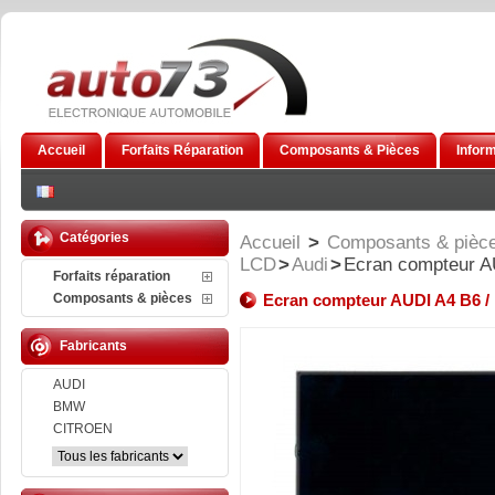
Accueil
Forfaits Réparation
Composants & Pièces
Infor
Catégories
Accueil
>
Composants & pièc
LCD
>
Audi
>
Ecran compteur A
Forfaits réparation
Composants & pièces
Ecran compteur AUDI A4 B6 /
Fabricants
AUDI
BMW
CITROEN