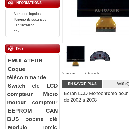
INFORMATIONS
Mentions légales
Paiements sécurisés
Tarif livraison
cgv
Tags
EMULATEUR
Coque
Imprimer
Agrandir
télécommande
EN SAVOIR PLUS
AVIS (0
Switch clé
LCD
compteur
Micro
Écran LCD Monochrome pour 
de 2002 à 2008
moteur compteur
EEPROM
CAN
BUS
bobine clé
Module Temic