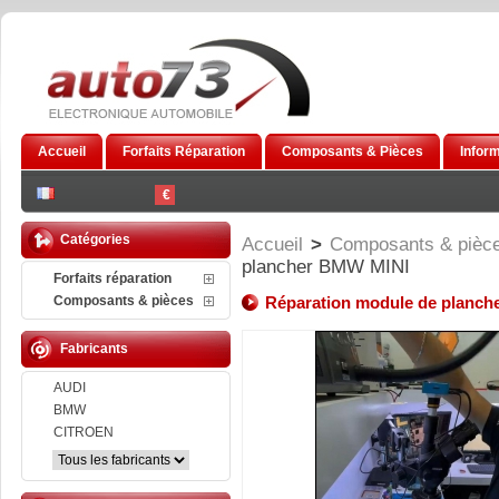
Accueil
Forfaits Réparation
Composants & Pièces
Infor
€
Catégories
Accueil
>
Composants & pièc
plancher BMW MINI
Forfaits réparation
Composants & pièces
Réparation module de planc
Fabricants
AUDI
BMW
CITROEN