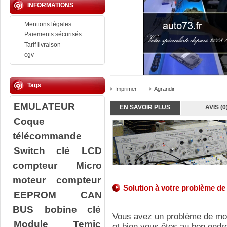
INFORMATIONS
Mentions légales
Paiements sécurisés
Tarif livraison
cgv
Tags
Imprimer
Agrandir
EMULATEUR
EN SAVOIR PLUS
AVIS (0
Coque
télécommande
Switch clé
LCD
compteur
Micro
moteur compteur
Solution à votre problème d
EEPROM
CAN
BUS
bobine clé
Vous avez un problème de m
Module Temic
et bien vous êtes au bon endro