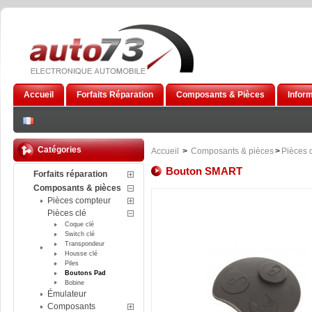
Accueil
Forfaits Réparation
Composants & Pièces
Infor
Catégories
Accueil
>
Composants & pièces
>
Pièces 
Bouton SMART
Forfaits réparation
Composants & pièces
Pièces compteur
Pièces clé
Coque clé
Switch clé
Transpondeur
Housse clé
Piles
Boutons Pad
Bobine
Émulateur
Composants