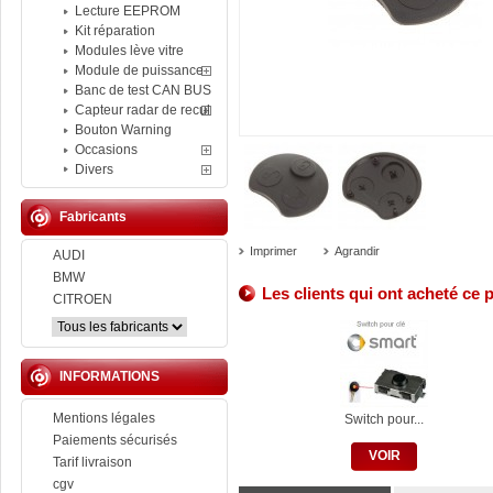
Lecture EEPROM
Kit réparation
Modules lève vitre
Module de puissance
Banc de test CAN BUS
Capteur radar de recul
Bouton Warning
Occasions
Divers
Fabricants
Imprimer
Agrandir
AUDI
BMW
Les clients qui ont acheté ce 
CITROEN
INFORMATIONS
Mentions légales
Switch pour...
Paiements sécurisés
VOIR
Tarif livraison
cgv